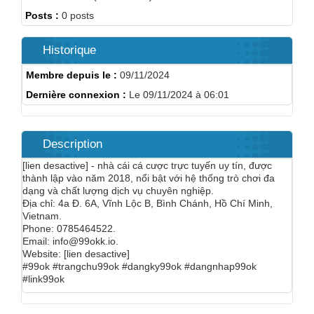
Posts :
0 posts
Historique
Membre depuis le :
09/11/2024
Dernière connexion :
Le 09/11/2024 à 06:01
Description
[lien desactive] - nhà cái cá cược trực tuyến uy tín, được
thành lập vào năm 2018, nổi bật với hệ thống trò chơi đa
dạng và chất lượng dịch vụ chuyên nghiệp.
Địa chỉ: 4a Đ. 6A, Vĩnh Lộc B, Bình Chánh, Hồ Chí Minh,
Vietnam.
Phone: 0785464522.
Email: info@99okk.io.
Website: [lien desactive]
#99ok #trangchu99ok #dangky99ok #dangnhap99ok
#link99ok