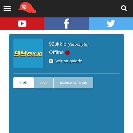
99okkio
(Néophyte)
Offline
Voir sa galerie
Profil
Jeux
Espace échange