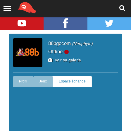
88bgocom
(Néophyte)
Offline
Voir sa galerie
Profil
Jeux
Espace échange