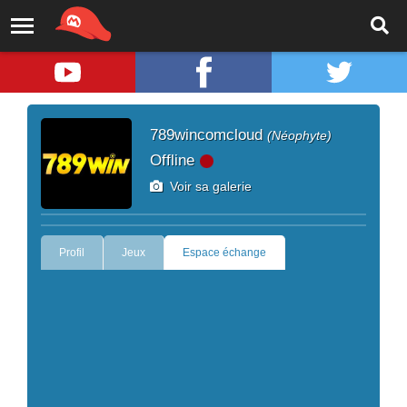
789wincomcloud
(Néophyte)
Offline
Voir sa galerie
Profil
Jeux
Espace échange