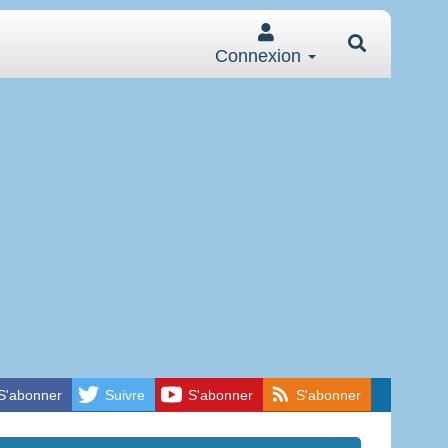
Connexion
S'abonner
Suivre
S'abonner
S'abonner