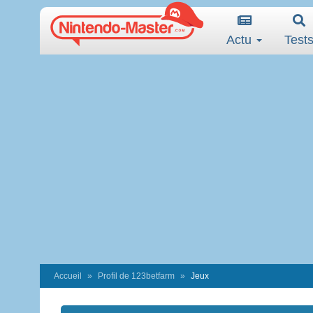
Actu
Test
Accueil
Profil de 123betfarm
Jeux