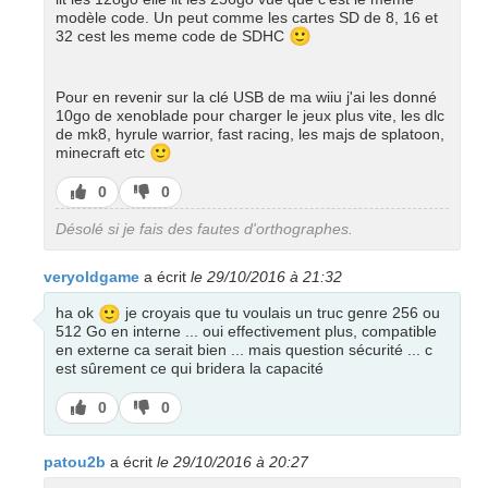
modèle code. Un peut comme les cartes SD de 8, 16 et
🙂
32 cest les meme code de SDHC
Pour en revenir sur la clé USB de ma wiiu j'ai les donné
10go de xenoblade pour charger le jeux plus vite, les dlc
de mk8, hyrule warrior, fast racing, les majs de splatoon,
🙂
minecraft etc
J’aime
J’aime
0
0
pas
Désolé si je fais des fautes d'orthographes.
veryoldgame
a écrit
le 29/10/2016 à 21:32
🙂
ha ok
je croyais que tu voulais un truc genre 256 ou
512 Go en interne ... oui effectivement plus, compatible
en externe ca serait bien ... mais question sécurité ... c
est sûrement ce qui bridera la capacité
J’aime
J’aime
0
0
pas
patou2b
a écrit
le 29/10/2016 à 20:27