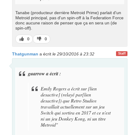
Tanabe (producteur derrière Metroid Prime) parlait d'un
Metroid principal, pas d'un spin-off à la Federation Force
donc aucune raison de penser que ça en sera un (de
spin-off).
J’aime
J’aime
0
0
pas
Thatgunman
a écrit
le 29/10/2016 à 23:32
Staff
guarrow a écrit :
Emily Rogers
a écrit sur [lien
desactive] (relayé par[lien
desactive]) que Retro Studios
travaillait actuellement sur un jeu
Switch qui sortira en 2017 et ce n'est
ni un jeu Donkey Kong, ni un titre
Metroid"