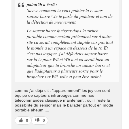
patou2b a écrit :
Steeve comment tu veux pointer la tv sans
sansor barre? Je te parle du pointeur et non de
la détection de mouvement.
Le sansor barre intégrer dans la switch
portable comme certain prétendent sur d'autre
site ca serait complètement stupide car pas tout
le monde a un espace au dessous de la tv. Et
c'est pas logique. j'ai déjà deux sansor barre
sur la tv pour Wii et Wii u et ca serait bien un
adaptateur que tu branche un sansor barre et
que l'adaptateur à plusieurs sortie pour le
brancher sur Wii, wiiu et peut être switch.
comme j'ai déjà dit : "apparemment" les joy con sont
équipé de capteurs infrarouges comme nos
télécommandes classique maintenant , oui il reste la
possibilité du sensor mais le ballader partout en mode
portable aheum.....
J’aime
J’aime
0
0
pas