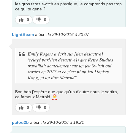
les gros titres switch en physique, je comprends pas trop
ce qui te gene ?
J’aime
J’aime
0
0
pas
LightBeam
a écrit
le 29/10/2016 à 20:07
Emily Rogers
a écrit sur [lien desactive]
(relayé par[lien desactive]) que Retro Studios
travaillait actuellement sur un jeu Switch qui
sortira en 2017 et ce n'est ni un jeu Donkey
Kong, ni un titre Metroid"
Bon bah j'espère que quelqu'un d'autre nous le sortira,
🎅
ce fameux Metroid
J’aime
J’aime
0
0
pas
patou2b
a écrit
le 29/10/2016 à 19:21