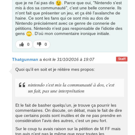
😉
que je ne l'ai pas dis
. Parce que oui, "Nintendo s'est
mis à dos sa communauté", c'est une belle connerie. Ils
n'ont fait que présenter un jeu, et ça été l'avalanche de
haine. Ce sont les fans qui ce sont mis au dos de
Nintendo précisément avec ce genre de connerie de
pétitions. Nintendo n'est pas responsable de l'idiotie des
🙄
gens
. D'où mon commentaire ironique initiale.
J’aime
J’aime
0
0
pas
Thatgunman
a écrit
le 31/10/2016 à 19:07
Staff
Quoi qu'il en soit et je réitère mes propos:
nintendo s'est mis la communauté à dos, c'est
un fait, pas une interprétation
Et le fait de basher quelqu'un, je trouve ça pourrir les
commentaires. On discute, on débat, mais le fait de dire
que certains posts sont inutiles et de ne pas prendre en
considération l'avis des autres, c'est un peu fort.
Sur le coup tu avais raison sur la pétition de M FF mais
ton avis n'est pas le même que pour toutes les