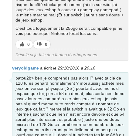
risque du côté stockage et comme j'ai dis sur wiiu j'ai
loupé des jeux eshop à cause du gameplay gamepad (
le miens marche mal )Et sur switch j'aurais sans doute +
de jeux eshop.
C'est tout, logiquement la 256go serait compatible je ne
vois pas pourquoi Nintendo ferait les cons...
J’aime
J’aime
0
0
pas
Désolé si je fais des fautes d'orthographes.
veryoldgame
a écrit
le 29/10/2016 à 20:16
patou2b> ben je comprends pas alors !? avec ta clé de
128 tu es penard normalement ? moi aussi j achete mes
jeux en version physique ( 25 ) pourtant avec moins d
espace que toi, j en ai 58 en demat, plus certaines demo
assez lourdes comparé a certains jeux eshop. je sais
pas si quand meme tu te rends compte du nombre de
jeux que ca fait ? meme si la switch n avait que 32 Go en
interne ( sachant que rien n est encore devoilé et que 64
serait plus intéressant et probable ) juste une ou deux
micro sd de 128 Go ca ferait enorme en nombre de jeux
eshop meme s ils seront potentiellement un peu plus
lourd que ceux sur U. donc si tu achetes tes jeux AAA ou