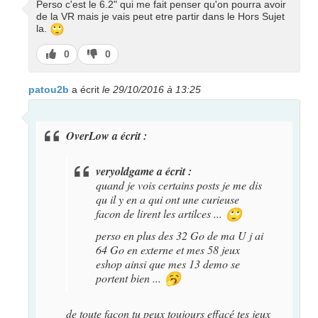
Perso c'est le 6.2" qui me fait penser qu'on pourra avoir
de la VR mais je vais peut etre partir dans le Hors Sujet
🙄
la.
J’aime
J’aime
0
0
pas
patou2b
a écrit
le 29/10/2016 à 13:25
OverLow a écrit :
veryoldgame a écrit :
quand je vois certains posts je me dis
qu il y en a qui ont une curieuse
facon de lirent les artilces ...
🙄
perso en plus des 32 Go de ma U j ai
64 Go en externe et mes 58 jeux
eshop ainsi que mes 13 demo se
portent bien ...
🥱
de toute façon tu peux toujours effacé tes jeux