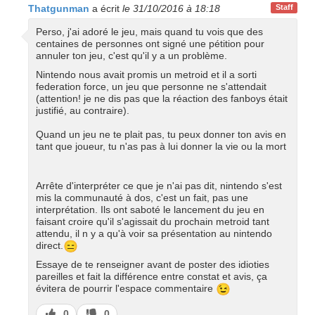
Thatgunman
a écrit
le 31/10/2016 à 18:18
Staff
Perso, j'ai adoré le jeu, mais quand tu vois que des
centaines de personnes ont signé une pétition pour
annuler ton jeu, c'est qu'il y a un problème.
Nintendo nous avait promis un metroid et il a sorti
federation force, un jeu que personne ne s'attendait
(attention! je ne dis pas que la réaction des fanboys était
justifié, au contraire).
Quand un jeu ne te plait pas, tu peux donner ton avis en
tant que joueur, tu n'as pas à lui donner la vie ou la mort
Arrête d'interpréter ce que je n'ai pas dit, nintendo s'est
mis la communauté à dos, c'est un fait, pas une
interprétation. Ils ont saboté le lancement du jeu en
faisant croire qu'il s'agissait du prochain metroid tant
attendu, il n y a qu'à voir sa présentation au nintendo
😑
direct.
Essaye de te renseigner avant de poster des idioties
pareilles et fait la différence entre constat et avis, ça
😉
évitera de pourrir l'espace commentaire
J’aime
J’aime
0
0