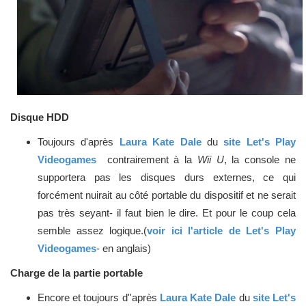
Disque HDD
Toujours d'après
Laura Kate Dale
du
site Let's Play
Videogames
contrairement à la
Wii U
, la console ne
supportera pas les disques durs externes, ce qui
forcément nuirait au côté portable du dispositif et ne serait
pas très seyant- il faut bien le dire. Et pour le coup cela
semble assez logique.(
voir ici l'article de Let's Play
Videogames
- en anglais)
Charge de la partie portable
Encore et toujours d''après
Laura Kate Dale
du
site Let's