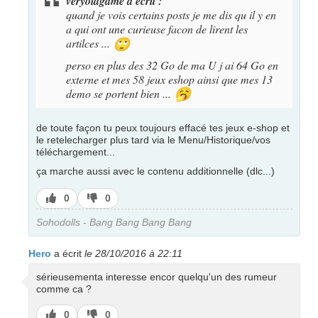
veryoldgame a écrit :
quand je vois certains posts je me dis qu il y en
a qui ont une curieuse facon de lirent les
artilces ...
🙄
perso en plus des 32 Go de ma U j ai 64 Go en
externe et mes 58 jeux eshop ainsi que mes 13
demo se portent bien ...
🥱
de toute façon tu peux toujours effacé tes jeux e-shop et
le retelecharger plus tard via le Menu/Historique/vos
téléchargement...
ça marche aussi avec le contenu additionnelle (dlc...)
J’aime
J’aime
0
0
pas
Sohodolls - Bang Bang Bang Bang
Hero
a écrit
le 28/10/2016 à 22:11
sérieusementa interesse encor quelqu'un des rumeur
comme ca ?
J’aime
J’aime
0
0