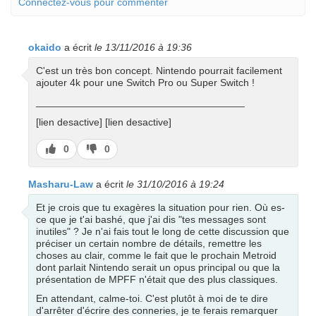
Connectez-vous pour commenter
okaido
a écrit
le 13/11/2016 à 19:36
C'est un très bon concept. Nintendo pourrait facilement
ajouter 4k pour une Switch Pro ou Super Switch !
_____________________________________
[lien desactive] [lien desactive]
J’aime
J’aime
0
0
pas
Masharu-Law
a écrit
le 31/10/2016 à 19:24
Et je crois que tu exagères la situation pour rien. Où es-
ce que je t'ai bashé, que j'ai dis "tes messages sont
inutiles" ? Je n'ai fais tout le long de cette discussion que
préciser un certain nombre de détails, remettre les
choses au clair, comme le fait que le prochain Metroid
dont parlait Nintendo serait un opus principal ou que la
présentation de MPFF n'était que des plus classiques.
En attendant, calme-toi. C'est plutôt à moi de te dire
d'arrêter d'écrire des conneries, je te ferais remarquer