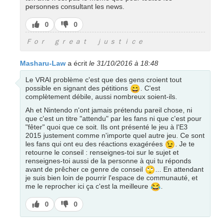
personnes consultant les news.
J’aime
J’aime
0
0
pas
Ｆｏｒ ｇｒｅａｔ ｊｕｓｔｉｃｅ
Masharu-Law
a écrit
le 31/10/2016 à 18:48
Le VRAI problème c'est que des gens croient tout
😄
possible en signant des pétitions
. C'est
complètement débile, aussi nombreux soient-ils.
Ah et Nintendo n'ont jamais prétendu pareil chose, ni
que c'est un titre "attendu" par les fans ni que c'est pour
"fêter" quoi que ce soit. Ils ont présenté le jeu à l'E3
2015 justement comme n'importe quel autre jeu. Ce sont
😉
les fans qui ont eu des réactions exagérées
. Je te
retourne le conseil : renseignes-toi sur le sujet et
renseignes-toi aussi de la personne à qui tu réponds
🙄
avant de prêcher ce genre de conseil
... En attendant
je suis bien loin de pourrir l'espace de communauté, et
😂
me le reprocher ici ça c'est la meilleure
.
J’aime
J’aime
0
0
pas