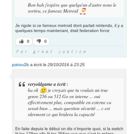
Bon bah j'espère que quelqu'un d'autre nous le
sortira, ce fameux Metroid
🎅
Je rigole si ce fameux metroid dont parlait nintendo, il y a
quelques temps maintenant, était federation force
J’aime
J’aime
0
0
pas
Ｆｏｒ ｇｒｅａｔ ｊｕｓｔｉｃｅ
patou2b
a écrit
le 29/10/2016 à 23:25
veryoldgame a écrit :
ha ok
je croyais que tu voulais un truc
🙂
genre 256 ou 512 Go en interne ... oui
effectivement plus, compatible en externe ca
serait bien ... mais question sécurité ... c est
sûrement ce qui bridera la capacité
En faite depuis le début on dis n'importe quoi, si la switch
lit les 128go elle lit les 256go vue que c'est le même