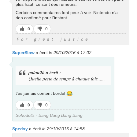
plus haut, ce sont des rumeurs.
Certains commentaires font peur à voir. Nintendo n'a
rien confirmé pour l'instant.
J’aime
J’aime
0
0
pas
Ｆｏｒ ｇｒｅａｔ ｊｕｓｔｉｃｅ
SuperSlow
a écrit
le 29/10/2016 à 17:02
patou2b a écrit :
Quelle perte de temps à chaque fois......
😂
t'es jamais content bordel
J’aime
J’aime
0
0
pas
Sohodolls - Bang Bang Bang Bang
Spedxy
a écrit
le 29/10/2016 à 14:58