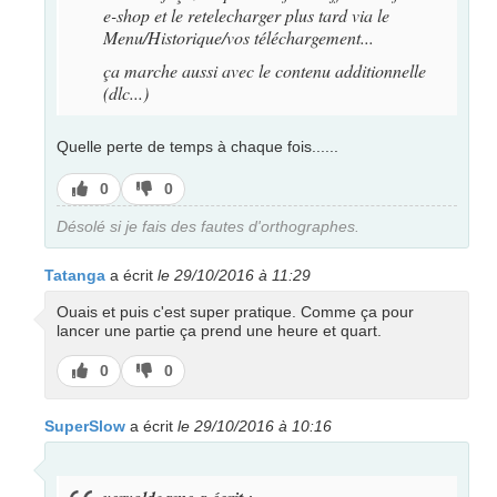
e-shop et le retelecharger plus tard via le
Menu/Historique/vos téléchargement...
ça marche aussi avec le contenu additionnelle
(dlc...)
Quelle perte de temps à chaque fois......
J’aime
J’aime
0
0
pas
Désolé si je fais des fautes d'orthographes.
Tatanga
a écrit
le 29/10/2016 à 11:29
Ouais et puis c'est super pratique. Comme ça pour
lancer une partie ça prend une heure et quart.
J’aime
J’aime
0
0
pas
SuperSlow
a écrit
le 29/10/2016 à 10:16