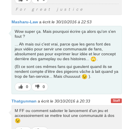
pas
Ｆｏｒ ｇｒｅａｔ ｊｕｓｔｉｃｅ
Masharu-Law
a écrit
le 30/10/2016 à 22:53
Wow super ça. Mais pourquoi écrire ça alors qu'on s'en
fout ?
... Ah mais oui c'est vrai, parce que les gens font des
jeux vidéo pour servir une communauté de fans,
absolument pas pour exprimer leur idée et leur concept
🙄
derrière des gameplay ou des histoires...
.
(Et ce sont ces mêmes fans qui gueulent quand ils se
rendent compte d'être des pigeons vâche à lait quand ya
😉
trop de fan-service... Mais chuuuuut
).
J’aime
J’aime
0
0
pas
Thatgunman
a écrit
le 30/10/2016 à 20:33
Staff
M FF ou comment saboter le lancement d'un jeu et
accessoirement se mettre tout une communauté à dos
😉