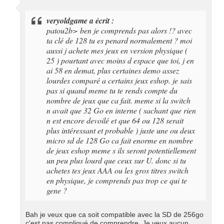
veryoldgame a écrit :
patou2b> ben je comprends pas alors !? avec
ta clé de 128 tu es penard normalement ? moi
aussi j achete mes jeux en version physique (
25 ) pourtant avec moins d espace que toi, j en
ai 58 en demat, plus certaines demo assez
lourdes comparé a certains jeux eshop. je sais
pas si quand meme tu te rends compte du
nombre de jeux que ca fait. meme si la switch
n avait que 32 Go en interne ( sachant que rien
n est encore devoilé et que 64 ou 128 serait
plus intéressant et probable ) juste une ou deux
micro sd de 128 Go ca fait enorme en nombre
de jeux eshop meme s ils seront potentiellement
un peu plus lourd que ceux sur U. donc si tu
achetes tes jeux AAA ou les gros titres switch
en physique, je comprends pas trop ce qui te
gene ?
Bah je veux que ca soit compatible avec la SD de 256go
c'est pas compliqué de comprendre. Je veux aucun