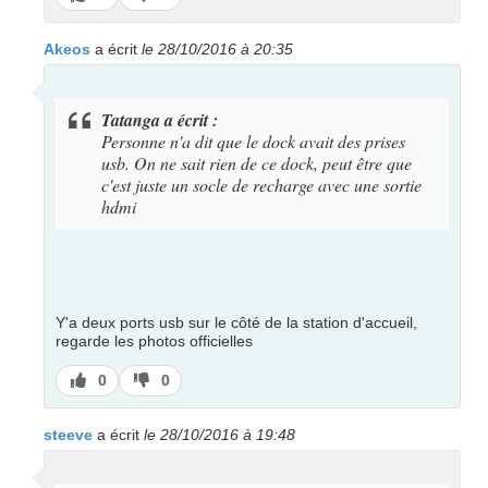
pas
Akeos
a écrit
le 28/10/2016 à 20:35
Tatanga a écrit :
Personne n'a dit que le dock avait des prises
usb. On ne sait rien de ce dock, peut être que
c'est juste un socle de recharge avec une sortie
hdmi
Y'a deux ports usb sur le côté de la station d'accueil,
regarde les photos officielles
J’aime
J’aime
0
0
pas
steeve
a écrit
le 28/10/2016 à 19:48