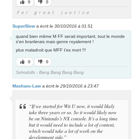
J’aime
J’aime
0
0
pas
Ｆｏｒ ｇｒｅａｔ ｊｕｓｔｉｃｅ
SuperSlow
a écrit
le 30/10/2016 à 01:51
quand bien même M FF serait important, tout le monde
s'en branlerais mais genre royalement !
plus maladroit que MFF t'es mort !!!
J’aime
J’aime
0
0
pas
Sohodolls - Bang Bang Bang Bang
Masharu-Law
a écrit
le 29/10/2016 à 23:47
“If we started for Wii U now, it would likely
take three years or so. So it would likely now
be on Nintendo’s NX console. It’s a long time
but it would need to include a lot of content,
which would take a lot of work on the
development side.”