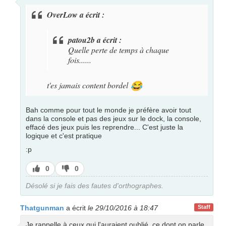
OverLow a écrit :
patou2b a écrit :
Quelle perte de temps à chaque
fois......
t'es jamais content bordel
😂
Bah comme pour tout le monde je préfère avoir tout
dans la console et pas des jeux sur le dock, la console,
effacé des jeux puis les reprendre... C'est juste la
logique et c'est pratique
:p
J’aime
J’aime
0
0
pas
Désolé si je fais des fautes d'orthographes.
Thatgunman
a écrit
le 29/10/2016 à 18:47
Staff
Je rappelle à ceux qui l'auraient oublié, ce dont on parle