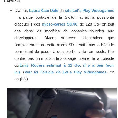
Carte SD
D'après
Laura Kate Dale
du
site Let's Play Videogames
l
a partie portable de la Switch aurait la possibilité
d'accueillir des
micro-cartes SDXC
de 128 Go- en tout
cas dans les modèles de consoles fournies aux
développeurs. Divers sources indiqueraient que
l'emplacement de cette micro SD serait sous la béquille
permettant de poser la console hors de son socle. Par
contre, pas un mot sur le stockage interne de la console
qu'
Emly Rogers estimait à 32 Go, il y a peu (voir
ici)
.
(
Voir ici l'article de Let's Play Videogames
- en
anglais)