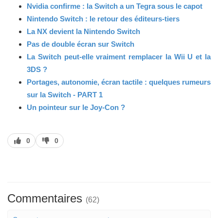
Nvidia confirme : la Switch a un Tegra sous le capot
N
intendo Switch : le retour des éditeurs-tiers
La NX devient la Nintendo Switch
Pas de double écran sur Switch
La Switch peut-elle vraiment remplacer la Wii U et la
3DS ?
Portages, autonomie, écran tactile : quelques rumeurs
sur la Switch - PART 1
Un pointeur sur le Joy-Con ?
J’aime
J’aime
0
0
pas
Commentaires
(62)