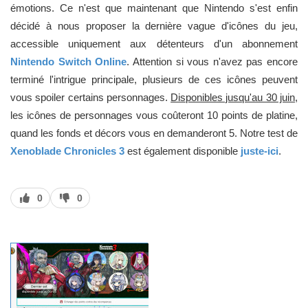
émotions. Ce n'est que maintenant que Nintendo s'est enfin
décidé à nous proposer la dernière vague d'icônes du jeu,
accessible uniquement aux détenteurs d'un abonnement
Nintendo Switch Online
. Attention si vous n'avez pas encore
terminé l'intrigue principale, plusieurs de ces icônes peuvent
vous spoiler certains personnages.
Disponibles jusqu'au 30 juin
,
les icônes de personnages vous coûteront 10 points de platine,
quand les fonds et décors vous en demanderont 5. Notre test de
Xenoblade Chronicles 3
est également disponible
juste-ici
.
J’aime
J’aime
0
0
pas