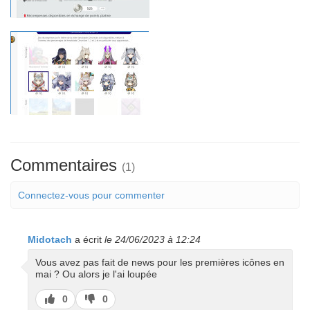
Commentaires
(1)
Connectez-vous pour commenter
Midotach
a écrit
le 24/06/2023 à 12:24
Vous avez pas fait de news pour les premières icônes en
mai ? Ou alors je l'ai loupée
J’aime
J’aime
0
0