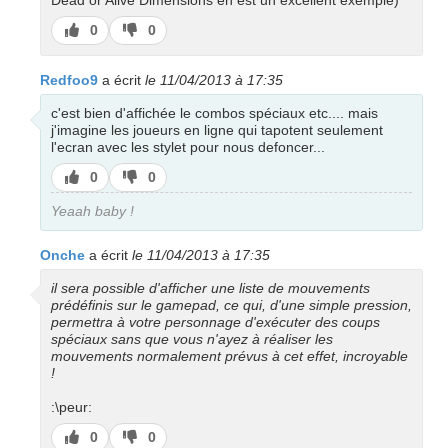
Dead or Alive Dimensions en est un excellent exemple)
J’aime
J’aime
0
0
pas
Redfoo9
a écrit
le 11/04/2013 à 17:35
c'est bien d'affichée le combos spéciaux etc.... mais
j'imagine les joueurs en ligne qui tapotent seulement
l'ecran avec les stylet pour nous defoncer...
J’aime
J’aime
0
0
pas
Yeaah baby !
Onche
a écrit
le 11/04/2013 à 17:35
il sera possible d'afficher une liste de mouvements
prédéfinis sur le gamepad, ce qui, d'une simple pression,
permettra à votre personnage d'exécuter des coups
spéciaux sans que vous n'ayez à réaliser les
mouvements normalement prévus à cet effet, incroyable
!
:\peur:
J’aime
J’aime
0
0