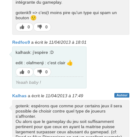
intégrante du gameplay.
gotenk9 => c'es(t moins pire qu'un type qui spam un
🙂
bouton
J’aime
J’aime
0
0
pas
Redfoo9
a écrit
le 11/04/2013 à 18:01
kalhask: j'espère :D
👍
edit : olafmenji : c'est clair
J’aime
J’aime
0
0
pas
Yeaah baby !
Kalhas
a écrit
le 11/04/2013 à 17:49
Auteur
gotenk: espérons que comme pour certains jeux il sera
possible de choisir contre quel type de joueurs
s'affronter.
Ou alors que le gameplay du jeu soit suffisamment
pertinent pour que ceux en ayant la maitrise puisse
largement surpasser ceux abusant du gamepad. (cf: