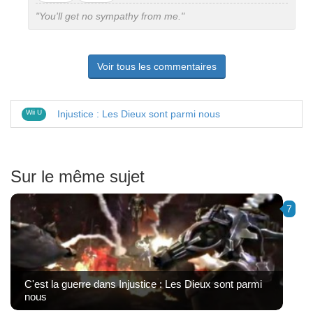
pas
"You'll get no sympathy from me."
Voir tous les commentaires
Wii U
Injustice : Les Dieux sont parmi nous
Sur le même sujet
7
C'est la guerre dans Injustice : Les Dieux sont parmi
nous