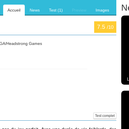
N
Accueil
News
Test (1)
Preview
Images
7.5
/10
A/Headstrong Games
L
Test complet
git pas du jeu parfait. Avec une durée de vie faiblarde, des