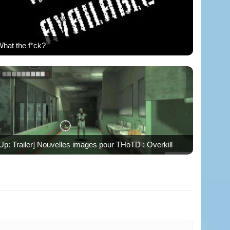
hat the f*ck?
Up: Trailer] Nouvelles images pour THoTD : Overkill