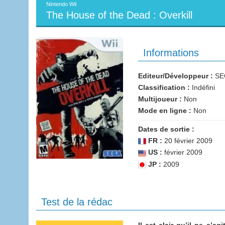
Nintendo Wii
The House of the Dead : Overkill
Informations
Editeur/Développeur :
SEG
Classification :
Indéfini
Multijoueur :
Non
Mode en ligne :
Non
Dates de sortie :
FR :
20 février 2009
US :
février 2009
JP :
2009
Test de la rédac
Il est clair qu’il ne s’a