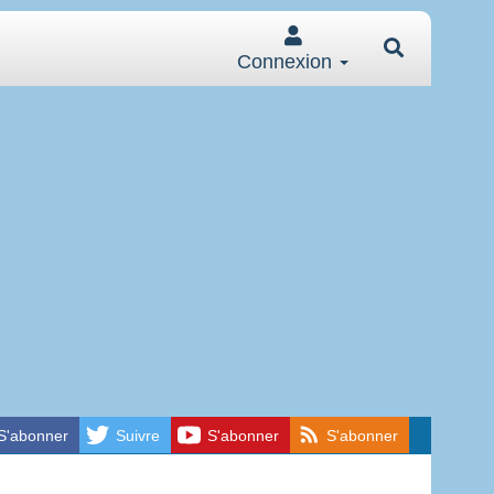
Connexion
S'abonner
Suivre
S'abonner
S'abonner