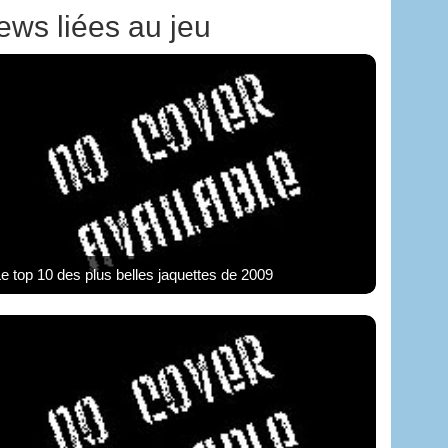
ews liées au jeu
e top 10 des plus belles jaquettes de 2009