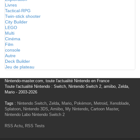
Livres
Tactical-RPG
Twin-stick shooter
City Builder
LEGO
Multi
Cinéma
Film
console
Autre
Deck Builder
Jeu de plateau
Nintendo-master.com, toute l'actualité Nintendo en France
Toute l'actualité Nintendo : Switch, Nintendo Switch 2, amiibo, Zelda,
Mario - 2003-2026
Tags :
Nintendo Switch
,
Zelda
,
Mario
,
Pokémon
,
Metroid
,
Xenoblade
,
Splatoon
,
Nintendo 3DS
,
Amiibo
,
My Nintendo
,
Cartoon Master
,
Nintendo Labo
Nintendo Switch 2
RSS Actu
,
RSS Tests