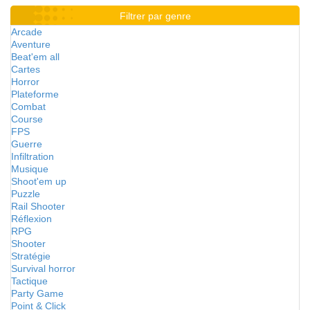
Filtrer par genre
Arcade
Aventure
Beat'em all
Cartes
Horror
Plateforme
Combat
Course
FPS
Guerre
Infiltration
Musique
Shoot'em up
Puzzle
Rail Shooter
Réflexion
RPG
Shooter
Stratégie
Survival horror
Tactique
Party Game
Point & Click