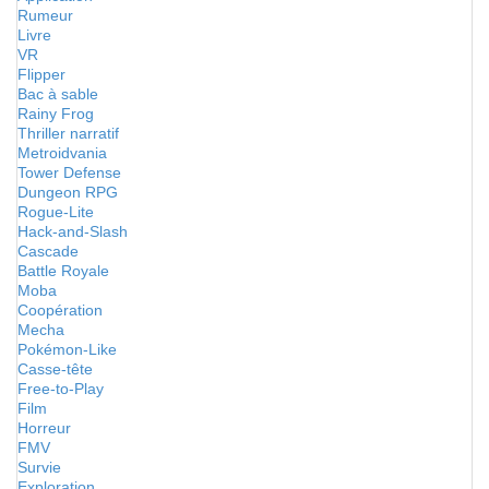
Rumeur
Livre
VR
Flipper
Bac à sable
Rainy Frog
Thriller narratif
Metroidvania
Tower Defense
Dungeon RPG
Rogue-Lite
Hack-and-Slash
Cascade
Battle Royale
Moba
Coopération
Mecha
Pokémon-Like
Casse-tête
Free-to-Play
Film
Horreur
FMV
Survie
Exploration