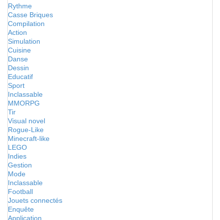
Rythme
Casse Briques
Compilation
Action
Simulation
Cuisine
Danse
Dessin
Educatif
Sport
Inclassable
MMORPG
Tir
Visual novel
Rogue-Like
Minecraft-like
LEGO
Indies
Gestion
Mode
Inclassable
Football
Jouets connectés
Enquête
Application