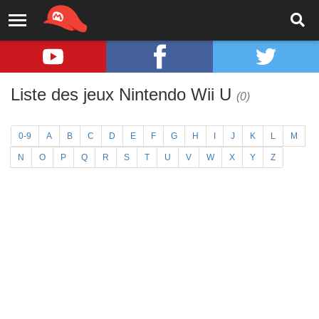
Liste des jeux Nintendo Wii U
(0)
0-9
A
B
C
D
E
F
G
H
I
J
K
L
M
N
O
P
Q
R
S
T
U
V
W
X
Y
Z