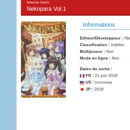
Nintendo Switch
Nekopara Vol.1
Informations
Editeur/Développeur :
/Ne
Classification :
Indéfini
Multijoueur :
Non
Mode en ligne :
Non
Dates de sortie :
FR :
21 juin 2018
US :
Inconnue
JP :
2018