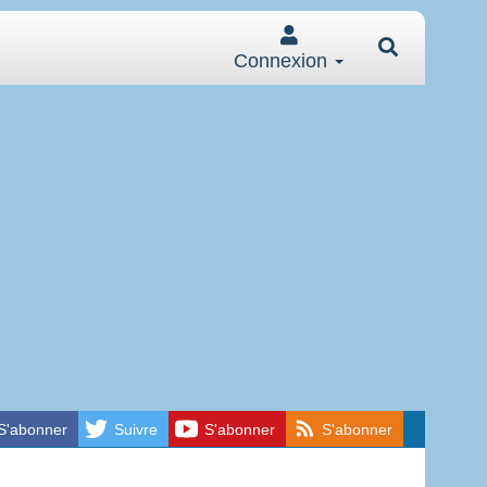
Connexion
S'abonner
Suivre
S'abonner
S'abonner