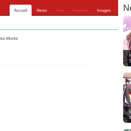
N
Accueil
News
Test
Preview
Images
ko.Works
N
N
s