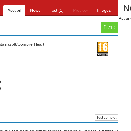
N
Accueil
News
Test (1)
Preview
Images
Aucune
8
/10
tasiasoft/Compile Heart
0
0
Test complet
r du fan-service typiquement japonais, Moero Crystal H