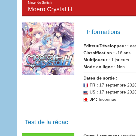
Nintendo Switch
Moero Crystal H
Informations
Editeur/Développeur :
eas
Classification :
-16 ans
Multijoueur :
1 joueurs
Mode en ligne :
Non
Dates de sortie :
FR :
17 septembre 202
US :
17 septembre 202
JP :
Inconnue
Test de la rédac
Outre l’argument vendeu