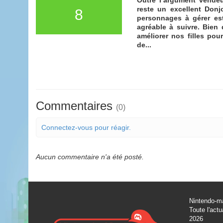
reste un excellent Don
8
personnages à gérer est 
agréable à suivre. Bien 
améliorer nos filles pou
de...
Commentaires
(0)
Connectez-vous pour réagir.
Aucun commentaire n'a été posté.
Nintendo-ma
Toute l'actu
2026