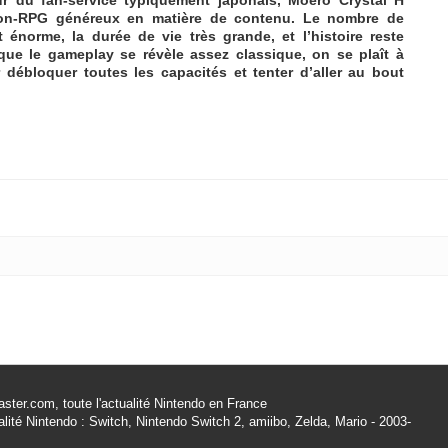
jon-RPG généreux en matière de contenu. Le nombre de
énorme, la durée de vie très grande, et l’histoire reste
que le gameplay se révèle assez classique, on se plaît à
r débloquer toutes les capacités et tenter d’aller au bout
ster.com, toute l'actualité Nintendo en France
alité Nintendo : Switch, Nintendo Switch 2, amiibo, Zelda, Mario - 2003-