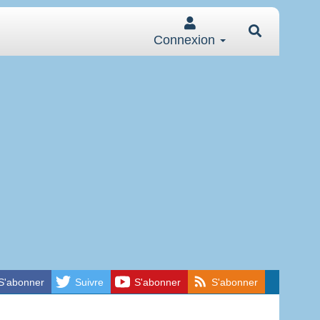
Connexion
S'abonner
Suivre
S'abonner
S'abonner