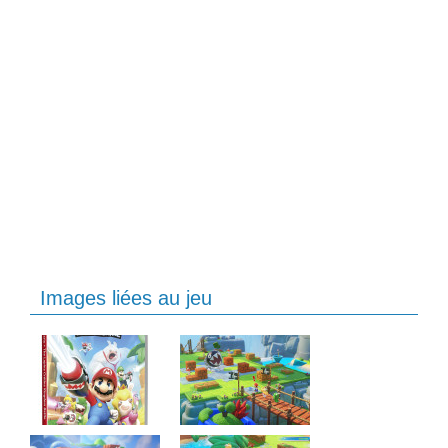
Images liées au jeu