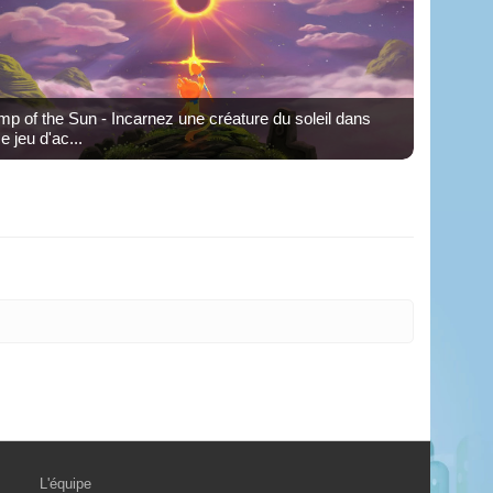
mp of the Sun - Incarnez une créature du soleil dans
e jeu d'ac...
L'équipe