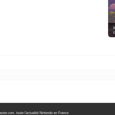
I
c
ster.com, toute l'actualité Nintendo en France