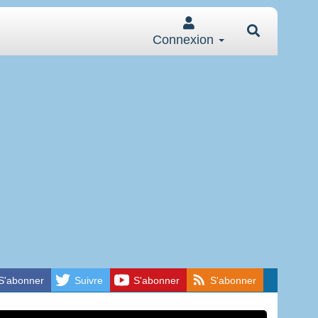
Connexion
S'abonner
Suivre
S'abonner
S'abonner