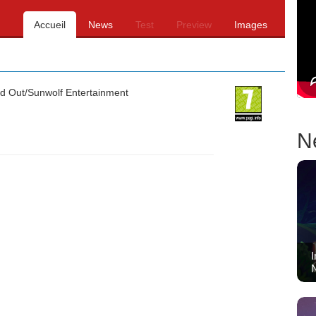
Accueil
News
Test
Preview
Images
d Out/Sunwolf Entertainment
N
I
N