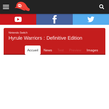
Nintendo Switch
Hyrule Warriors : Definitive Edition
Accueil
News
Test
Preview
Images