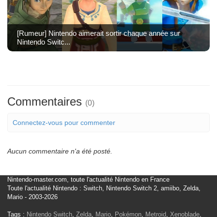
[Rumeur] Nintendo aimerait sortir chaque année sur
Nintendo Switc...
Commentaires
(0)
Connectez-vous pour commenter
Aucun commentaire n'a été posté.
Nintendo-master.com, toute l'actualité Nintendo en France
Toute l'actualité Nintendo : Switch, Nintendo Switch 2, amiibo, Zelda,
Mario - 2003-2026
Tags :
Nintendo Switch
,
Zelda
,
Mario
,
Pokémon
,
Metroid
,
Xenoblade
,