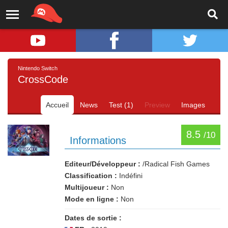
Nintendo Switch
CrossCode
Accueil
News
Test (1)
Preview
Images
8.5
/10
Informations
Editeur/Développeur :
/Radical Fish Games
Classification :
Indéfini
Multijoueur :
Non
Mode en ligne :
Non
Dates de sortie :