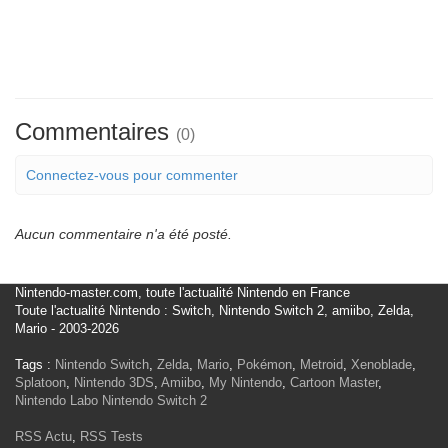
Commentaires
(0)
Connectez-vous pour commenter
Aucun commentaire n'a été posté.
Nintendo-master.com, toute l'actualité Nintendo en France
Toute l'actualité Nintendo : Switch, Nintendo Switch 2, amiibo, Zelda,
Mario - 2003-2026
Tags :
Nintendo Switch
,
Zelda
,
Mario
,
Pokémon
,
Metroid
,
Xenoblade
,
Splatoon
,
Nintendo 3DS
,
Amiibo
,
My Nintendo
,
Cartoon Master
,
Nintendo Labo
Nintendo Switch 2
RSS Actu
,
RSS Tests