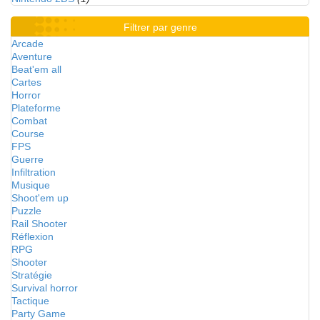
Filtrer par genre
Arcade
Aventure
Beat'em all
Cartes
Horror
Plateforme
Combat
Course
FPS
Guerre
Infiltration
Musique
Shoot'em up
Puzzle
Rail Shooter
Réflexion
RPG
Shooter
Stratégie
Survival horror
Tactique
Party Game