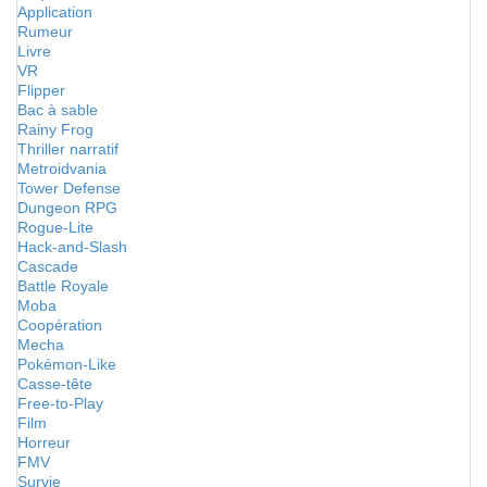
Application
Rumeur
Livre
VR
Flipper
Bac à sable
Rainy Frog
Thriller narratif
Metroidvania
Tower Defense
Dungeon RPG
Rogue-Lite
Hack-and-Slash
Cascade
Battle Royale
Moba
Coopération
Mecha
Pokémon-Like
Casse-tête
Free-to-Play
Film
Horreur
FMV
Survie