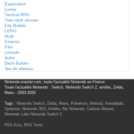
Exploration
Livres
Tactical-RPG
Twin-stick shooter
City Builder
LEGO
Multi
Cinéma
Film
console
Autre
Deck Builder
Jeu de plateau
Nintendo-master.com, toute l'actualité Nintendo en France
Toute l'actualité Nintendo : Switch, Nintendo Switch 2, amiibo, Zelda,
Mario - 2003-2026
Tags :
Nintendo Switch
,
Zelda
,
Mario
,
Pokémon
,
Metroid
,
Xenoblade
,
Splatoon
,
Nintendo 3DS
,
Amiibo
,
My Nintendo
,
Cartoon Master
,
Nintendo Labo
Nintendo Switch 2
RSS Actu
,
RSS Tests