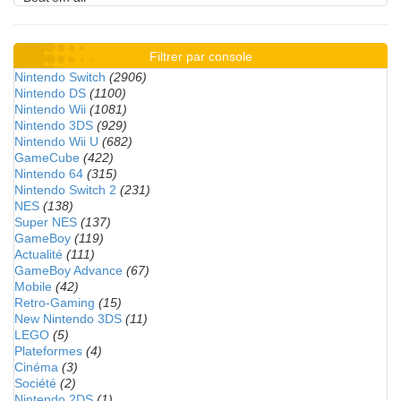
Filtrer par console
Nintendo Switch
(2906)
Nintendo DS
(1100)
Nintendo Wii
(1081)
Nintendo 3DS
(929)
Nintendo Wii U
(682)
GameCube
(422)
Nintendo 64
(315)
Nintendo Switch 2
(231)
NES
(138)
Super NES
(137)
GameBoy
(119)
Actualité
(111)
GameBoy Advance
(67)
Mobile
(42)
Retro-Gaming
(15)
New Nintendo 3DS
(11)
LEGO
(5)
Plateformes
(4)
Cinéma
(3)
Société
(2)
Nintendo 2DS
(1)