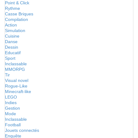
Point & Click
Rythme
Casse Briques
Compilation
Action
Simulation
Cuisine
Danse
Dessin
Educatif
Sport
Inclassable
MMORPG
Tir
Visual novel
Rogue-Like
Minecraft-like
LEGO
Indies
Gestion
Mode
Inclassable
Football
Jouets connectés
Enquête