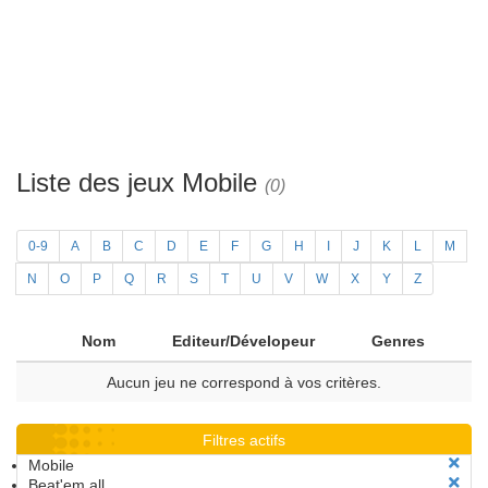
Liste des jeux Mobile
(0)
0-9
A
B
C
D
E
F
G
H
I
J
K
L
M
N
O
P
Q
R
S
T
U
V
W
X
Y
Z
Nom
Editeur/Dévelopeur
Genres
Aucun jeu ne correspond à vos critères.
Filtres actifs
Mobile
Beat'em all