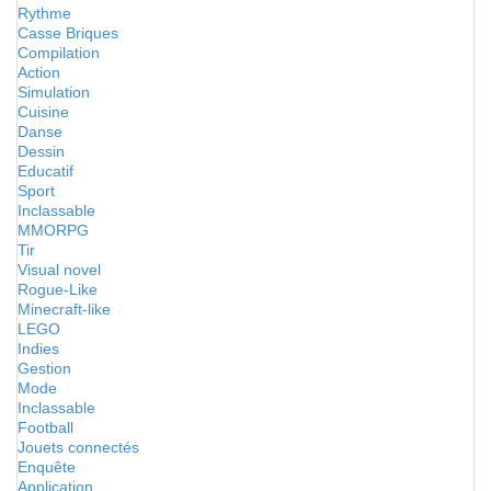
Rythme
Casse Briques
Compilation
Action
Simulation
Cuisine
Danse
Dessin
Educatif
Sport
Inclassable
MMORPG
Tir
Visual novel
Rogue-Like
Minecraft-like
LEGO
Indies
Gestion
Mode
Inclassable
Football
Jouets connectés
Enquête
Application