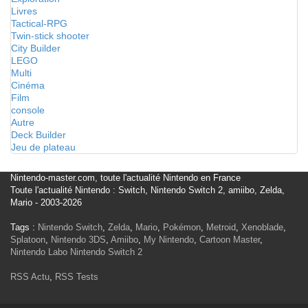
Livres
Tactical-RPG
Twin-stick shooter
City Builder
LEGO
Multi
Cinéma
Film
console
Autre
Deck Builder
Jeu de plateau
Nintendo-master.com, toute l'actualité Nintendo en France
Toute l'actualité Nintendo : Switch, Nintendo Switch 2, amiibo, Zelda,
Mario - 2003-2026
Tags :
Nintendo Switch
,
Zelda
,
Mario
,
Pokémon
,
Metroid
,
Xenoblade
,
Splatoon
,
Nintendo 3DS
,
Amiibo
,
My Nintendo
,
Cartoon Master
,
Nintendo Labo
Nintendo Switch 2
RSS Actu
,
RSS Tests