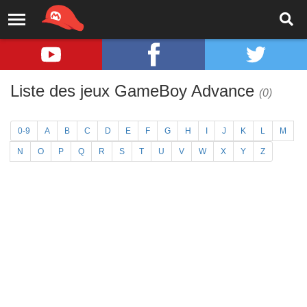
Liste des jeux GameBoy Advance
(0)
0-9
A
B
C
D
E
F
G
H
I
J
K
L
M
N
O
P
Q
R
S
T
U
V
W
X
Y
Z