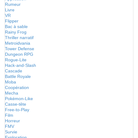
Rumeur
Livre
VR
Flipper
Bac à sable
Rainy Frog
Thriller narratif
Metroidvania
Tower Defense
Dungeon RPG
Rogue-Lite
Hack-and-Slash
Cascade
Battle Royale
Moba
Coopération
Mecha
Pokémon-Like
Casse-tête
Free-to-Play
Film
Horreur
FMV
Survie
Exploration