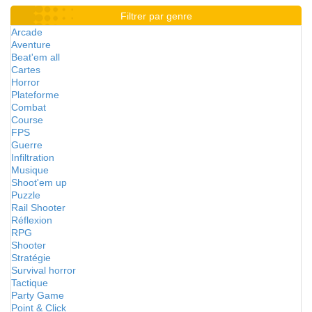
Filtrer par genre
Arcade
Aventure
Beat'em all
Cartes
Horror
Plateforme
Combat
Course
FPS
Guerre
Infiltration
Musique
Shoot'em up
Puzzle
Rail Shooter
Réflexion
RPG
Shooter
Stratégie
Survival horror
Tactique
Party Game
Point & Click