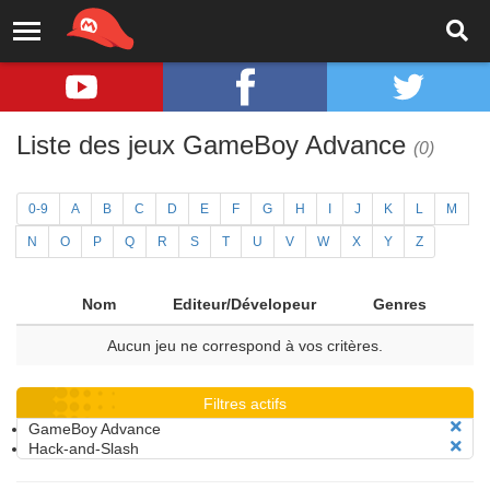
Liste des jeux GameBoy Advance
(0)
0-9
A
B
C
D
E
F
G
H
I
J
K
L
M
N
O
P
Q
R
S
T
U
V
W
X
Y
Z
Nom
Editeur/Dévelopeur
Genres
Aucun jeu ne correspond à vos critères.
Filtres actifs
GameBoy Advance
Hack-and-Slash