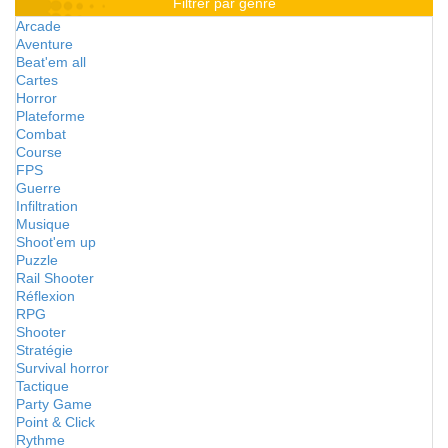
Filtrer par genre
Arcade
Aventure
Beat'em all
Cartes
Horror
Plateforme
Combat
Course
FPS
Guerre
Infiltration
Musique
Shoot'em up
Puzzle
Rail Shooter
Réflexion
RPG
Shooter
Stratégie
Survival horror
Tactique
Party Game
Point & Click
Rythme