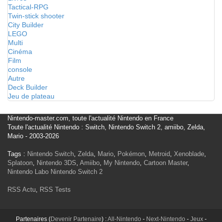
Tactical-RPG
Twin-stick shooter
City Builder
LEGO
Multi
Cinéma
Film
console
Autre
Deck Builder
Jeu de plateau
Nintendo-master.com, toute l'actualité Nintendo en France
Toute l'actualité Nintendo : Switch, Nintendo Switch 2, amiibo, Zelda,
Mario - 2003-2026
Tags :
Nintendo Switch
,
Zelda
,
Mario
,
Pokémon
,
Metroid
,
Xenoblade
,
Splatoon
,
Nintendo 3DS
,
Amiibo
,
My Nintendo
,
Cartoon Master
,
Nintendo Labo
Nintendo Switch 2
RSS Actu
,
RSS Tests
Partenaires (
Devenir Partenaire
) :
All-Nintendo
-
Next-Nintendo
-
Jeux
-