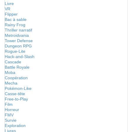
Livre
VR
Flipper
Bac à sable
Rainy Frog
Thriller narratif
Metroidvania
Tower Defense
Dungeon RPG
Rogue-Lite
Hack-and-Slash
Cascade
Battle Royale
Moba
Coopération
Mecha
Pokémon-Like
Casse-tête
Free-to-Play
Film
Horreur
FMV
Survie
Exploration
Livres