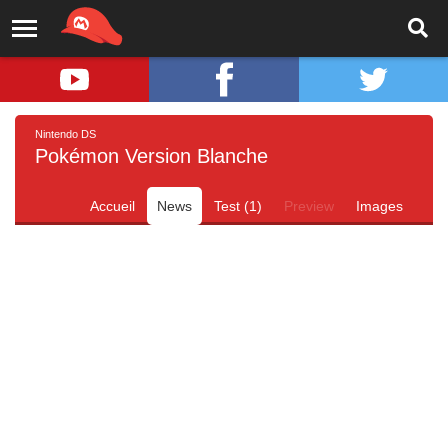
Nintendo DS
Pokémon Version Blanche
Accueil
News
Test (1)
Preview
Images