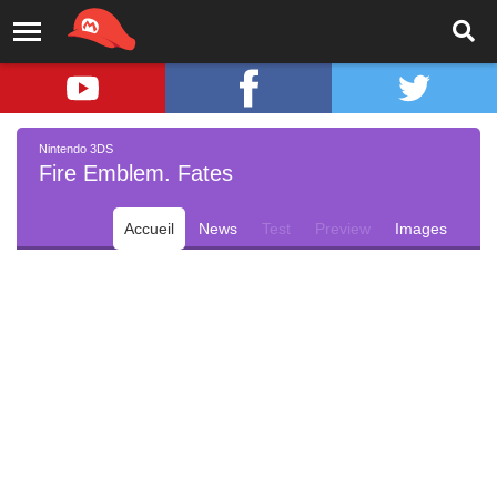
Nintendo 3DS
Fire Emblem. Fates
Accueil
News
Test
Preview
Images