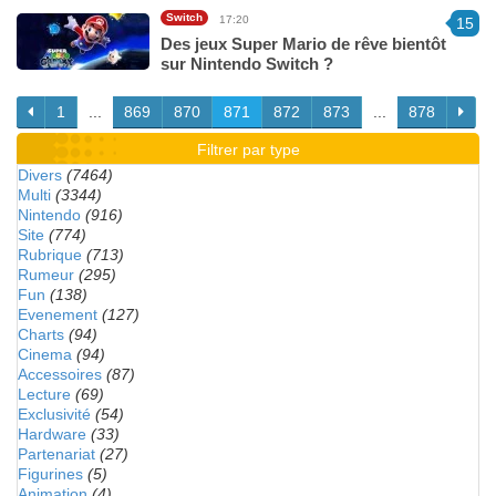
Switch
17:20
15
Des jeux Super Mario de rêve bientôt
sur Nintendo Switch ?
1
...
869
870
871
872
873
...
878
Filtrer par type
Divers
(7464)
Multi
(3344)
Nintendo
(916)
Site
(774)
Rubrique
(713)
Rumeur
(295)
Fun
(138)
Evenement
(127)
Charts
(94)
Cinema
(94)
Accessoires
(87)
Lecture
(69)
Exclusivité
(54)
Hardware
(33)
Partenariat
(27)
Figurines
(5)
Animation
(4)