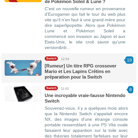
de Pokémon Soleil & Lune ?
C'est un nouvelle rumeur en provenance
d'Eurogamer qui fait le tour du web plus
vite qu'il n'en faut à une grand-mère pour
dire saperlipopette. Alors que Pokémon
Lune et Pokémon Soleil a
commencé son invasion au Japon et aux
Etats-Unis, le site croit savoir qu'une
version&nb...
Switch
12:53
19
[Rumeur] Un titre RPG crossover
Mario et Les Lapins Crétins en
préparation pour la Switch
Switch
11:02
8
Une incroyable vraie-fausse Nintendo
Switch
Souvenez-vous, il y a quelques mois alors
que la Nintendo Switch s'appelait encore
NX, des images d'une étrange console
portable ressemblant à une PS Vita ovale
faisaient leur apparition sur la toile avec
des théories totalement farfelues sur leur