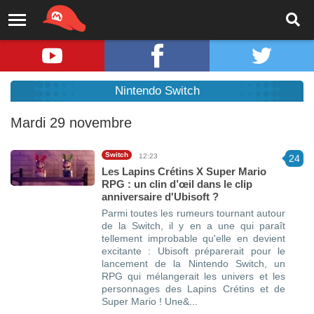
Nintendo Switch
Mardi 29 novembre
Switch
12:23
24
Les Lapins Crétins X Super Mario
RPG : un clin d’œil dans le clip
anniversaire d'Ubisoft ?
Parmi toutes les rumeurs tournant autour
de la Switch, il y en a une qui paraît
tellement improbable qu'elle en devient
excitante : Ubisoft préparerait pour le
lancement de la Nintendo Switch, un
RPG qui mélangerait les univers et les
personnages des Lapins Crétins et de
Super Mario ! Une&...