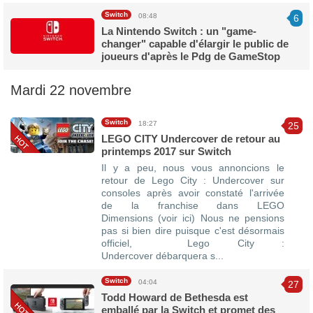
Switch
08:48
6
La Nintendo Switch : un "game-
changer" capable d'élargir le public de
joueurs d'après le Pdg de GameStop
Mardi 22 novembre
Switch
18:27
25
LEGO CITY Undercover de retour au
printemps 2017 sur Switch
Il y a peu, nous vous annoncions le
retour de Lego City : Undercover sur
consoles après avoir constaté l'arrivée
de la franchise dans LEGO
Dimensions (voir ici) Nous ne pensions
pas si bien dire puisque c'est désormais
officiel, Lego City :
Undercover débarquera s...
Switch
04:04
27
Todd Howard de Bethesda est
emballé par la Switch et promet des