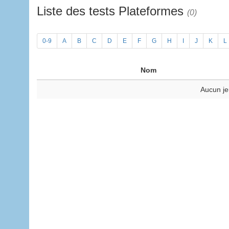
Liste des tests Plateformes
(0)
0-9
A
B
C
D
E
F
G
H
I
J
K
L
Nom
Aucun je