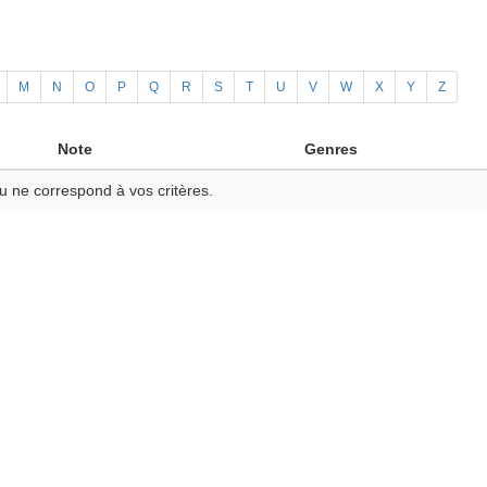
M
N
O
P
Q
R
S
T
U
V
W
X
Y
Z
Note
Genres
u ne correspond à vos critères.