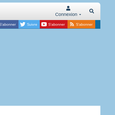
Connexion
S'abonner
Suivre
S'abonner
S'abonner