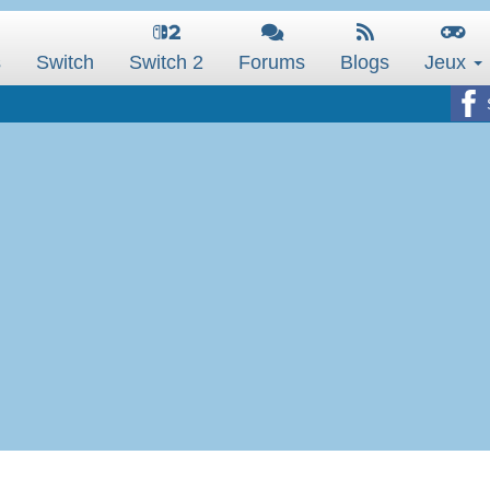
s
Switch
Switch 2
Forums
Blogs
Jeux