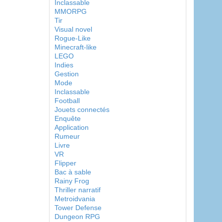
Inclassable
MMORPG
Tir
Visual novel
Rogue-Like
Minecraft-like
LEGO
Indies
Gestion
Mode
Inclassable
Football
Jouets connectés
Enquête
Application
Rumeur
Livre
VR
Flipper
Bac à sable
Rainy Frog
Thriller narratif
Metroidvania
Tower Defense
Dungeon RPG