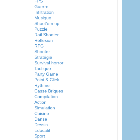
FPS
Guerre
Infiltration
Musique
Shoot'em up
Puzzle
Rail Shooter
Réflexion
RPG
Shooter
Stratégie
Survival horror
Tactique
Party Game
Point & Click
Rythme
Casse Briques
Compilation
Action
Simulation
Cuisine
Danse
Dessin
Educatif
Sport