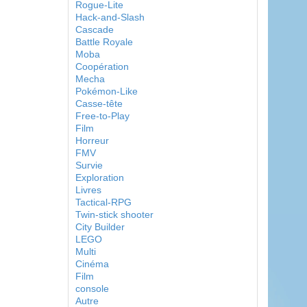
Rogue-Lite
Hack-and-Slash
Cascade
Battle Royale
Moba
Coopération
Mecha
Pokémon-Like
Casse-tête
Free-to-Play
Film
Horreur
FMV
Survie
Exploration
Livres
Tactical-RPG
Twin-stick shooter
City Builder
LEGO
Multi
Cinéma
Film
console
Autre