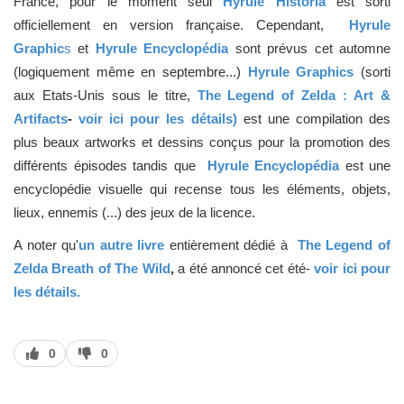
France, pour le moment seul
Hyrule Historia
est sorti
officiellement en version française. Cependant,
Hyrule
Graphic
s
et
Hyrule Encyclopédia
sont prévus cet automne
(logiquement même en septembre...)
Hyrule Graphics
(sorti
aux Etats-Unis sous le titre,
The Legend of Zelda : Art &
Artifacts
-
voir ici pour les détails)
est une compilation des
plus beaux artworks et dessins conçus pour la promotion des
différents épisodes tandis que
Hyrule Encyclopédia
est une
encyclopédie visuelle qui recense tous les éléments, objets,
lieux, ennemis (...) des jeux de la licence.
A noter qu'
un autre livre
entièrement dédié à
The Legend of
Zelda Breath of The Wild
,
a été annoncé cet été-
voir ici pour
les détails.
J’aime
J’aime
0
0
pas