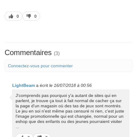
J’aime
J’aime
0
0
pas
Commentaires
(3)
Connectez-vous pour commenter
LightBeam
a écrit
le 16/07/2018 à 00:56
J'comprends pas pourquoi y'a autant de sites qui en
parlent, je trouve ça tout à fait normal de cacher ça sur
la page d'un magasin où des tas de jeux sont montrés.
Le jeu en soi n'est même pas censuré ni rien, c'est juste
l'image promotionnelle qui est changée, normal pour un
eshop que des enfants ou des jeunes pourraient visiter
...