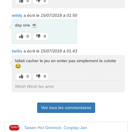
J’aime
J’aime
0
0
pas
wildy
a écrit
le 15/07/2018 à 01:50
☕
day one
J’aime
J’aime
0
0
pas
twilis
a écrit
le 15/07/2018 à 01:43
fallait cacher le jeu en entier pas simplement la culotte
😂
J’aime
J’aime
0
0
pas
Wesh Wesh les amis
Voir tous les commentaires
Switch
Taisen Hot Gimmick: Cosplay-Jan