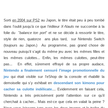
Sorti
en 2004 sur PS2
au Japon, le titre était peu à peu tombé
dans l'oubli jusqu'à ce que l'éditeur
X-Nauts
ne succombe à la
folie du "
balance ton port
" et ne se décide à ressortir le titre,
style de rien, quatorze ans plus tard, sur Nintendo Switch
(toujours au Japon.) Au programme, pas grand chose de
nouveau puisqu'il s'agit du même jeu avec les mêmes filles et
les mêmes culottes... Enfin, les mêmes culottes, peut-être
pas... En effet, sûrement effrayé de sa propre audace,
Nintendo a finalement censuré l'image promotionnelle du
jeu
qui était visible sur l'eShop de la console et rhabillé la
demoiselle qui s'y exhibait en
descendant son kimono pour
cacher sa culotte indélicate.
... Evidemment en faisant cela,
Nintendo a très précisément porté l'attention sur ce qu'il
cherchait à cacher... Mais est-ce que cela en valait la peine ?
Nous vous laissons juge avec les deux images et le trailer du