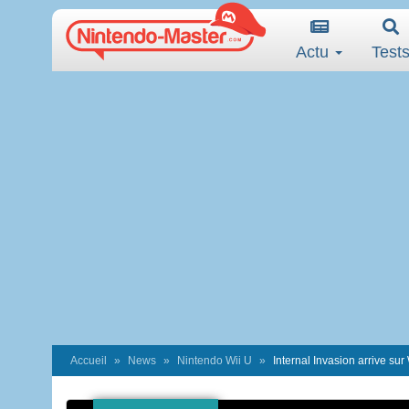
Actu
Test
Accueil
News
Nintendo Wii U
Internal Invasion arrive sur