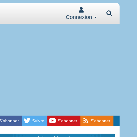
Connexion
S'abonner
Suivre
S'abonner
S'abonner