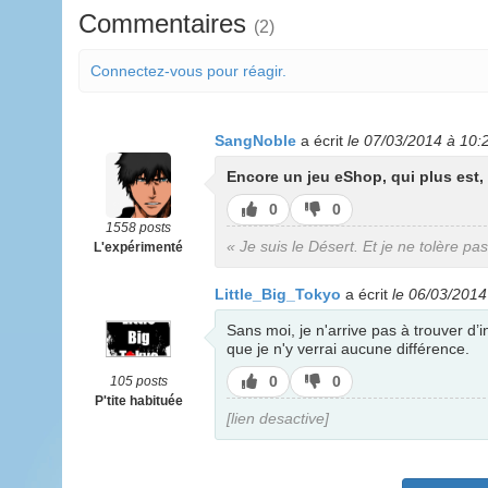
Commentaires
(2)
Connectez-vous pour réagir.
SangNoble
a écrit
le 07/03/2014 à 10:
Encore un jeu eShop, qui plus est, 
J’aime
J’aime
0
0
pas
1558 posts
« Je suis le Désert. Et je ne tolère pa
L'expérimenté
Little_Big_Tokyo
a écrit
le 06/03/2014
Sans moi, je n'arrive pas à trouver d’i
que je n'y verrai aucune différence.
J’aime
J’aime
0
0
105 posts
pas
P'tite habituée
[lien desactive]