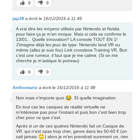
J’aime
J’aime
0
0
pas
jap38
a écrit
le 16/12/2016 à 11:49
A vrai dire les moyens utilisés par Nintendo et Nvidia
pour faire ça je m'en moque. Mais si cela se confirme le
13/01... Quelle innovation!! LA console TOUT EN 1!
J'imagine déjà les jeux de type: Nintendo land VR ou
même (allez je suis fou) Link crossbow Training VR. Bon
c'est une rumeur, il faut que je me calme. (Si on me
cherche je m'astique le poireau)
J’aime
J’aime
0
0
pas
Anthomario
a écrit
le 16/12/2016 à 11:48
😂
Non mais n'importe quoi
. Et quelle imagination.
En tout cas les casques de réalité virtuelle ne
m'intéresse pas pour l'instant et puis bon c'est bien trop
cher pour ce que c'est.
Après si un de ces quatres Nintendo fait un Casque de
VR, qui n'est opas trop cher, genre dans les 50-60 € (on
🙄
sait jamais
) alors je m'en prendrait surement un, rien