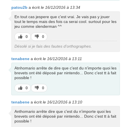
patou2b
a écrit
le 16/12/2016 à 13:34
En tout cas jespere que c'est vrai. Je vais pas y jouer
tout le temps mais des fois ca serai cool. surtout pour les
jeu comme slenderman ^^
J’aime
J’aime
0
0
pas
Désolé si je fais des fautes d'orthographes.
tenabene
a écrit
le 16/12/2016 à 13:11
Atnhomario arrête de dire que c'est du n'importe quoi les
brevets ont été déposé par nintendo... Donc c'est tt à fait
possible !
J’aime
J’aime
0
0
pas
tenabene
a écrit
le 16/12/2016 à 13:10
Anthomario arrête dire que c'est du n'importe quoi les
brevets ont été déposé par nintendo... Donc c'est tt à fait
possible !