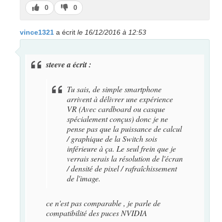
J’aime
J’aime
0
0
pas
vince1321
a écrit
le 16/12/2016 à 12:53
steeve a écrit :
Tu sais, de simple smartphone
arrivent à délivrer une expérience
VR (Avec cardboard ou casque
spécialement conçus) donc je ne
pense pas que la puissance de calcul
/ graphique de la Switch sois
inférieure à ça. Le seul frein que je
verrais serais la résolution de l'écran
/ densité de pixel / rafraîchissement
de l'image.
ce n'est pas comparable , je parle de
compatibilité des puces NVIDIA