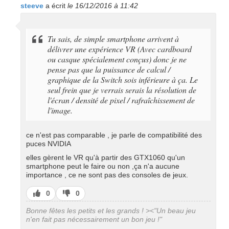
steeve
a écrit
le 16/12/2016 à 11:42
Tu sais, de simple smartphone arrivent à
délivrer une expérience VR (Avec cardboard
ou casque spécialement conçus) donc je ne
pense pas que la puissance de calcul /
graphique de la Switch sois inférieure à ça. Le
seul frein que je verrais serais la résolution de
l'écran / densité de pixel / rafraîchissement de
l'image.
ce n'est pas comparable , je parle de compatibilité des
puces NVIDIA
elles gèrent le VR qu'à partir des GTX1060 qu'un
smartphone peut le faire ou non ,ça n'a aucune
importance , ce ne sont pas des consoles de jeux.
J’aime
J’aime
0
0
pas
Bonne fêtes les petits et les grands ! ><"Un beau jeu
n'en fait pas nécessairement un bon jeu !"