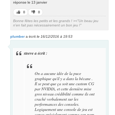
réponse le 13 janvier
J’aime
J’aime
0
0
pas
Bonne fêtes les petits et les grands ! ><"Un beau jeu
n'en fait pas nécessairement un bon jeu !"
plumber
a écrit
le 16/12/2016 à 19:53
steeve a écrit :
On a aucune idée de la puce
graphique qu'il y a dans la bécane .
Il se peut que ça soit une custom CG
par NVIDIA, et cette dernière mise
gros niveau crédibilité comme ils ont
craché verbalement sur les
performances des consoles.
Logiquement une console de jeu est
conçu spécialement comme son nom