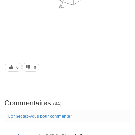
J’aime
J’aime
0
0
pas
Commentaires
(44)
Connectez-vous pour commenter