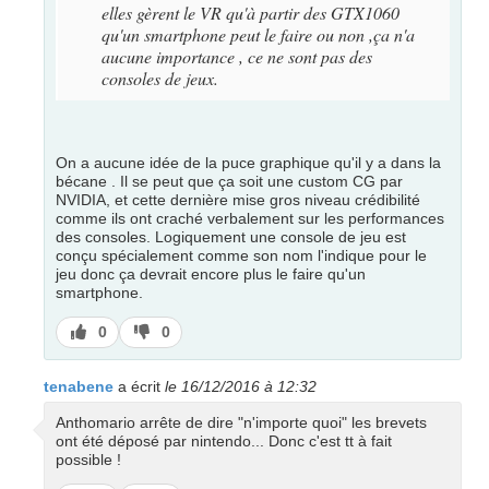
elles gèrent le VR qu'à partir des GTX1060
qu'un smartphone peut le faire ou non ,ça n'a
aucune importance , ce ne sont pas des
consoles de jeux.
On a aucune idée de la puce graphique qu'il y a dans la
bécane . Il se peut que ça soit une custom CG par
NVIDIA, et cette dernière mise gros niveau crédibilité
comme ils ont craché verbalement sur les performances
des consoles. Logiquement une console de jeu est
conçu spécialement comme son nom l'indique pour le
jeu donc ça devrait encore plus le faire qu'un
smartphone.
J’aime
J’aime
0
0
pas
tenabene
a écrit
le 16/12/2016 à 12:32
Anthomario arrête de dire "n'importe quoi" les brevets
ont été déposé par nintendo... Donc c'est tt à fait
possible !