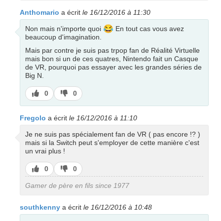
Anthomario
a écrit
le 16/12/2016 à 11:30
😂
Non mais n'importe quoi
En tout cas vous avez
beaucoup d'imagination.
Mais par contre je suis pas trpop fan de Réalité Virtuelle
mais bon si un de ces quatres, Nintendo fait un Casque
de VR, pourquoi pas essayer avec les grandes séries de
Big N.
J’aime
J’aime
0
0
pas
Fregolo
a écrit
le 16/12/2016 à 11:10
Je ne suis pas spécialement fan de VR ( pas encore !? )
mais si la Switch peut s'employer de cette manière c'est
un vrai plus !
J’aime
J’aime
0
0
pas
Gamer de père en fils since 1977
southkenny
a écrit
le 16/12/2016 à 10:48