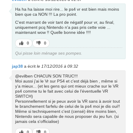
Ha ha ha laisse moi rire... le ps4 vr est bien mais moins
bien que ca NON !!! La pro point.
C'est marrant de voir tant de négatif pour vr, au final,
uniquement pcq Nintendo n'a pas pris cette voie ...
maintenant wow !! Quelle bonne idée !!!!
J’aime
J’aime
0
0
pas
Qui pisse loin ménage ses pompes.
jap38
a écrit
le 17/12/2016 à 09:32
@evilben CHACUN SON TRUC!!!
Moi aussi j'ai le Vr sur PS4 et c'est déjà bien , même si
y'a mieux... (et les gens qui ont mieux crache sur le VR
ps4 comme tu le fait avec celui de l'éventuelle VR
SWITCH)
Personnellement si je peux avoir la VR sans à avoir tout
le branchement farfelu de celui de la ps4 moi je dis oui!!
Même si techniquement c'est (censé) être moins bien,
Nintendo sera capable de nous proposer du jeu fun. (si
jamais cela s'officialise)
J’aime
J’aime
0
0