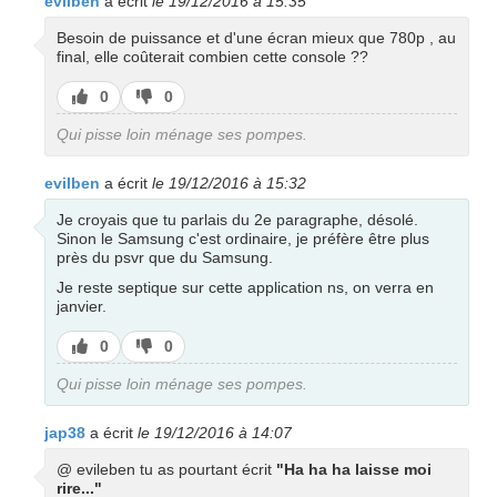
evilben
a écrit
le 19/12/2016 à 15:35
Besoin de puissance et d'une écran mieux que 780p , au
final, elle coûterait combien cette console ??
J’aime
J’aime
0
0
pas
Qui pisse loin ménage ses pompes.
evilben
a écrit
le 19/12/2016 à 15:32
Je croyais que tu parlais du 2e paragraphe, désolé.
Sinon le Samsung c'est ordinaire, je préfère être plus
près du psvr que du Samsung.
Je reste septique sur cette application ns, on verra en
janvier.
J’aime
J’aime
0
0
pas
Qui pisse loin ménage ses pompes.
jap38
a écrit
le 19/12/2016 à 14:07
@ evileben tu as pourtant écrit
"Ha ha ha laisse moi
rire..."