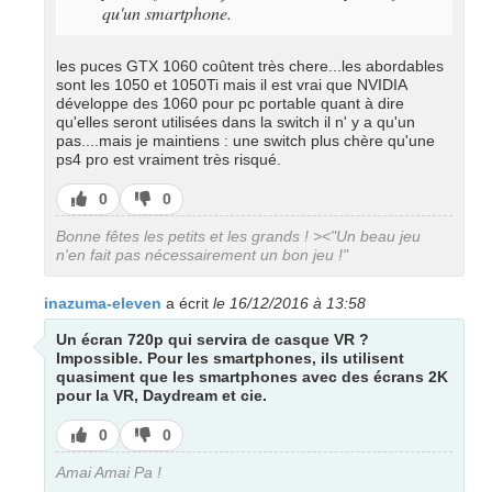
qu'un smartphone.
les puces GTX 1060 coûtent très chere...les abordables
sont les 1050 et 1050Ti mais il est vrai que NVIDIA
développe des 1060 pour pc portable quant à dire
qu'elles seront utilisées dans la switch il n' y a qu'un
pas....mais je maintiens : une switch plus chère qu'une
ps4 pro est vraiment très risqué.
J’aime
J’aime
0
0
pas
Bonne fêtes les petits et les grands ! ><"Un beau jeu
n'en fait pas nécessairement un bon jeu !"
inazuma-eleven
a écrit
le 16/12/2016 à 13:58
Un écran 720p qui servira de casque VR ?
Impossible. Pour les smartphones, ils utilisent
quasiment que les smartphones avec des écrans 2K
pour la VR, Daydream et cie.
J’aime
J’aime
0
0
pas
Amai Amai Pa !