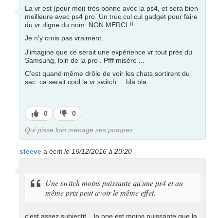
La vr est (pour moi) très bonne avec la ps4, et sera bien
meilleure avec ps4 pro. Un truc cul cul gadget pour faire
du vr digne du nom: NON MERCI !!
Je n'y crois pas vraiment.
J'imagine que ce serait une expérience vr tout près du
Samsung, loin de la pro . Pfff misère ...
C'est quand même drôle de voir les chats sortirent du
sac: ca serait cool la vr switch ... bla bla ...
J’aime
J’aime
0
0
pas
Qui pisse loin ménage ses pompes.
steeve
a écrit
le 16/12/2016 à 20:20
Une switch moins puissante qu'une ps4 et au
même prix peut avoir le même effet.
c'est assez subjectif....la one est moins puissante que la