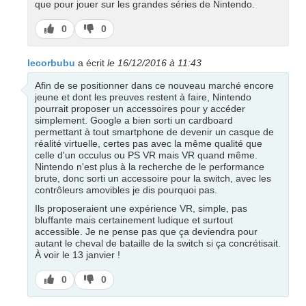
que pour jouer sur les grandes séries de Nintendo.
J’aime
J’aime
0
0
pas
lecorbubu
a écrit
le 16/12/2016 à 11:43
Afin de se positionner dans ce nouveau marché encore
jeune et dont les preuves restent à faire, Nintendo
pourrait proposer un accessoires pour y accéder
simplement. Google a bien sorti un cardboard
permettant à tout smartphone de devenir un casque de
réalité virtuelle, certes pas avec la même qualité que
celle d'un occulus ou PS VR mais VR quand même.
Nintendo n'est plus à la recherche de le performance
brute, donc sorti un accessoire pour la switch, avec les
contrôleurs amovibles je dis pourquoi pas.
Ils proposeraient une expérience VR, simple, pas
bluffante mais certainement ludique et surtout
accessible. Je ne pense pas que ça deviendra pour
autant le cheval de bataille de la switch si ça concrétisait.
À voir le 13 janvier !
J’aime
J’aime
0
0
pas