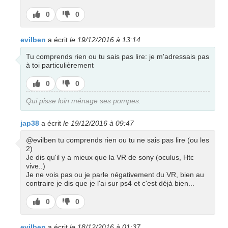
J’aime
J’aime
0
0
pas
evilben
a écrit
le 19/12/2016 à 13:14
Tu comprends rien ou tu sais pas lire: je m'adressais pas
à toi particulièrement
J’aime
J’aime
0
0
pas
Qui pisse loin ménage ses pompes.
jap38
a écrit
le 19/12/2016 à 09:47
@evilben tu comprends rien ou tu ne sais pas lire (ou les
2)
Je dis qu'il y a mieux que la VR de sony (oculus, Htc
vive..)
Je ne vois pas ou je parle négativement du VR, bien au
contraire je dis que je l'ai sur ps4 et c'est déjà bien...
J’aime
J’aime
0
0
pas
evilben
a écrit
le 18/12/2016 à 01:37