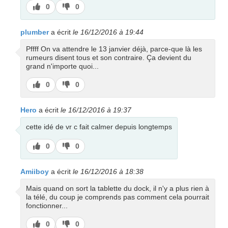
J’aime
J’aime
0
0
pas
plumber
a écrit
le 16/12/2016 à 19:44
Pffff On va attendre le 13 janvier déjà, parce-que là les
rumeurs disent tous et son contraire. Ça devient du
grand n'importe quoi...
J’aime
J’aime
0
0
pas
Hero
a écrit
le 16/12/2016 à 19:37
cette idé de vr c fait calmer depuis longtemps
J’aime
J’aime
0
0
pas
Amiiboy
a écrit
le 16/12/2016 à 18:38
Mais quand on sort la tablette du dock, il n'y a plus rien à
la télé, du coup je comprends pas comment cela pourrait
fonctionner...
J’aime
J’aime
0
0