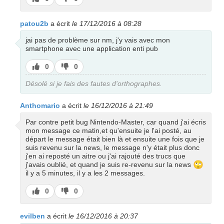
pas
patou2b
a écrit
le 17/12/2016 à 08:28
jai pas de problème sur nm, j'y vais avec mon
smartphone avec une application enti pub
J’aime
J’aime
0
0
pas
Désolé si je fais des fautes d'orthographes.
Anthomario
a écrit
le 16/12/2016 à 21:49
Par contre petit bug Nintendo-Master, car quand j'ai écris
mon message ce matin,et qu'ensuite je l'ai posté, au
départ le message était bien là et ensuite une fois que je
suis revenu sur la news, le message n'y était plus donc
j'en ai reposté un aitre ou j'ai rajouté des trucs que
🙄
j'avais oublié, et quand je suis re-revenu sur la news
il y a 5 minutes, il y a les 2 messages.
J’aime
J’aime
0
0
pas
evilben
a écrit
le 16/12/2016 à 20:37