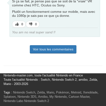
Si ça se fait, je pense pas que se soit de la "vraie" VR
comme chez HTC, Oculus ou Sony.
Plutôt un fonctionnement comme sur mobile, mais avec
du 1080p je sais pas ce que ça donne.
J’aime
J’aime
0
0
pas
You am no real super sand !!
Voir tous les commentaires
Nintendo-master.com, toute l'actualité Nintendo en France
Toute l'actualité Nintendo : Switch, Nintendo Switch 2, amiibo, Zelda,
Mario - 2003-2026
Tags :
Nintendo Switch
,
Zelda
,
Mario
,
Pokémon
,
Metroid
,
Xenoblade
,
Splatoon
,
Nintendo 3DS
,
Amiibo
,
My Nintendo
,
Cartoon Master
,
Nintendo Labo
Nintendo Switch 2