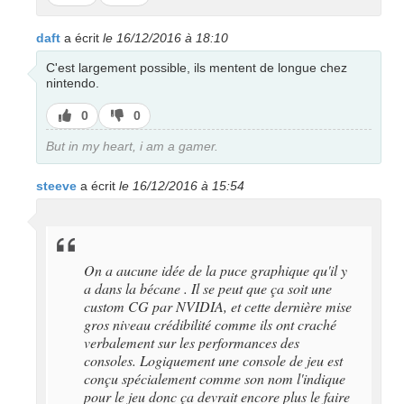
pas
daft
a écrit
le 16/12/2016 à 18:10
C'est largement possible, ils mentent de longue chez
nintendo.
J’aime
J’aime
0
0
pas
But in my heart, i am a gamer.
steeve
a écrit
le 16/12/2016 à 15:54
On a aucune idée de la puce graphique qu'il y
a dans la bécane . Il se peut que ça soit une
custom CG par NVIDIA, et cette dernière mise
gros niveau crédibilité comme ils ont craché
verbalement sur les performances des
consoles. Logiquement une console de jeu est
conçu spécialement comme son nom l'indique
pour le jeu donc ça devrait encore plus le faire