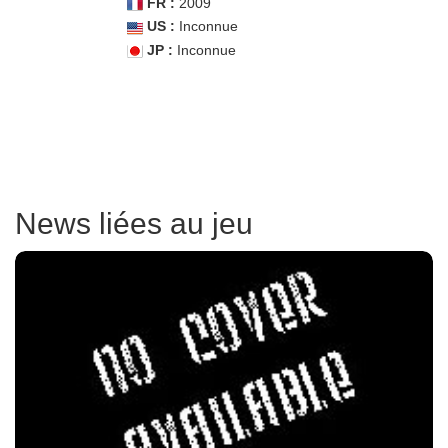
FR :
2009
US :
Inconnue
JP :
Inconnue
News liées au jeu