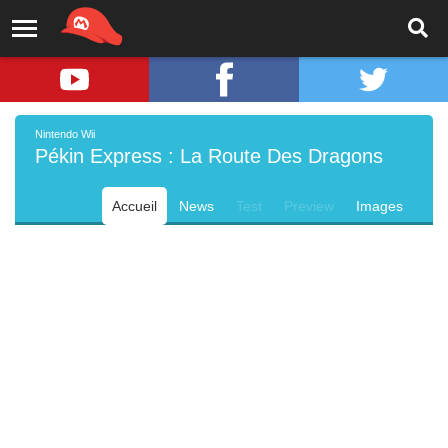
Nintendo Wii
Pékin Express : La Route Des Dragons
Accueil
News
Test
Preview
Images