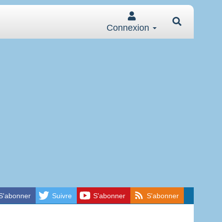
Connexion
S'abonner
Suivre
S'abonner
S'abonner