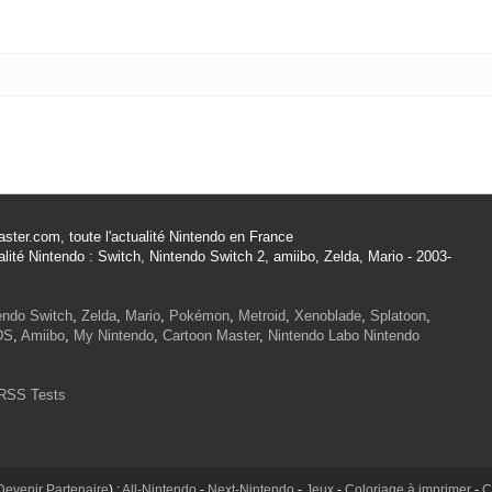
ster.com, toute l'actualité Nintendo en France
alité Nintendo : Switch, Nintendo Switch 2, amiibo, Zelda, Mario - 2003-
endo Switch
,
Zelda
,
Mario
,
Pokémon
,
Metroid
,
Xenoblade
,
Splatoon
,
DS
,
Amiibo
,
My Nintendo
,
Cartoon Master
,
Nintendo Labo
Nintendo
RSS Tests
Devenir Partenaire
) :
All-Nintendo
-
Next-Nintendo
-
Jeux
-
Coloriage à imprimer
-
C