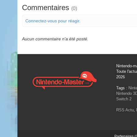
Commentaires
(0)
Connectez-vous pour réagir.
Aucun commentaire n'a été posté.
Nintendo-ma
Toute l'actu
2026
Tags :
Nint
Nintendo 3
Switch 2
RSS Actu
,
Partenaires (