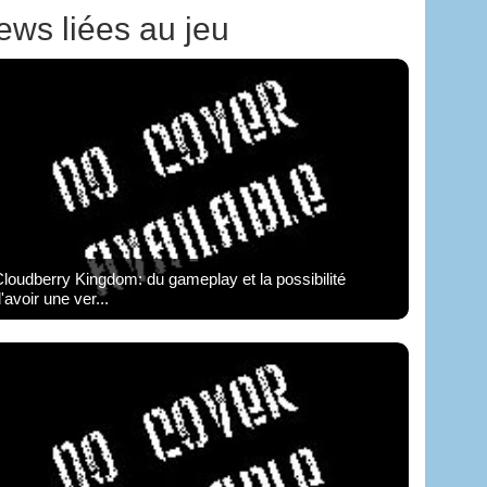
ews liées au jeu
loudberry Kingdom: du gameplay et la possibilité
'avoir une ver...