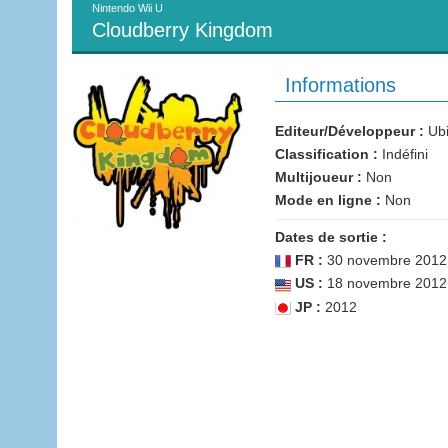
Nintendo Wii U
Cloudberry Kingdom
Informations
Editeur/Développeur :
Ubi
Classification :
Indéfini
Multijoueur :
Non
Mode en ligne :
Non
Dates de sortie :
FR :
30 novembre 2012
US :
18 novembre 2012
JP :
2012