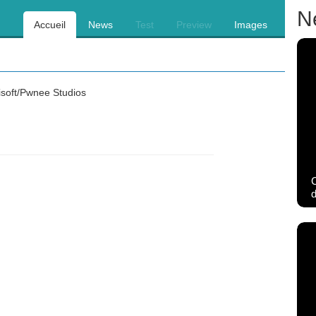
N
Accueil
News
Test
Preview
Images
soft/Pwnee Studios
C
d