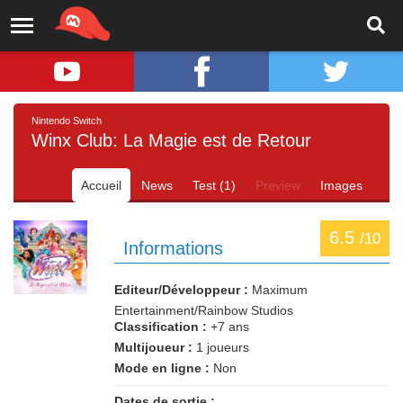
Nintendo Switch
Winx Club: La Magie est de Retour
Accueil
News
Test (1)
Preview
Images
6.5
/10
Informations
Editeur/Développeur :
Maximum
Entertainment/Rainbow Studios
Classification :
+7 ans
Multijoueur :
1 joueurs
Mode en ligne :
Non
Dates de sortie :