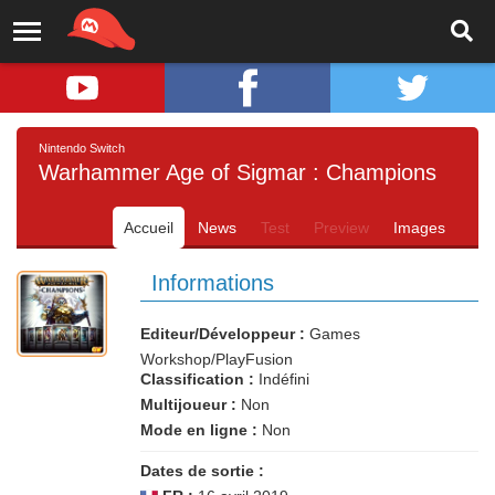
Nintendo Switch
Warhammer Age of Sigmar : Champions
Accueil
News
Test
Preview
Images
Informations
Editeur/Développeur :
Games
Workshop/PlayFusion
Classification :
Indéfini
Multijoueur :
Non
Mode en ligne :
Non
Dates de sortie :