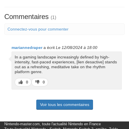
Commentaires
(1)
Connectez-vous pour commenter
mariannedraper
a écrit
Le 12/08/2024 à 18:00
In a gaming landscape increasingly defined by high-
intensity, fast-paced experiences, [lien desactive] stands
out as a refreshing, meditative take on the rhythm
platform genre.
J’aime
J’aime
0
0
pas
Voir tous les commentaires
Nintendo-master.com, toute l'actualité Nintendo en France