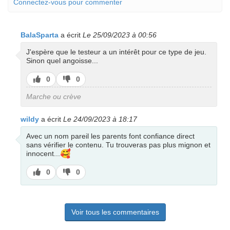
Connectez-vous pour commenter
BalaSparta
a écrit
Le 25/09/2023 à 00:56
J'espère que le testeur a un intérêt pour ce type de jeu.
Sinon quel angoisse...
J’aime
J’aime
0
0
pas
Marche ou crève
wildy
a écrit
Le 24/09/2023 à 18:17
Avec un nom pareil les parents font confiance direct
sans vérifier le contenu. Tu trouveras pas plus mignon et
🥰
innocent...
J’aime
J’aime
0
0
pas
Voir tous les commentaires