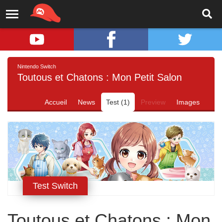
Nintendo Switch
Toutous et Chatons : Mon Petit Salon
Accueil
News
Test (1)
Preview
Images
Test Switch
Toutous et Chatons : Mon