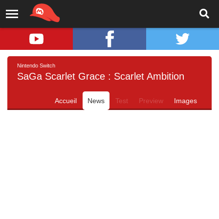
Nintendo Switch
SaGa Scarlet Grace : Scarlet Ambition
Accueil
News
Test
Preview
Images