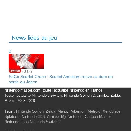
News liées au jeu
0
Switch
20:06
SaGa Scarlet Grace : Scarlet Ambition trouve sa date de
sortie au Japon
Nintendo-master.com, toute l'actualité Nintendo en France
Toute l'actualité Nintendo : Switch, Nintendo Switch 2, amiibo, Zelda,
Mario - 2003-2026
Tags :
Nintendo Switch
,
Zelda
,
Mario
,
Pokémon
,
Metroid
,
Xenoblade
,
Splatoon
,
Nintendo 3DS
,
Amiibo
,
My Nintendo
,
Cartoon Master
,
Nintendo Labo
Nintendo Switch 2