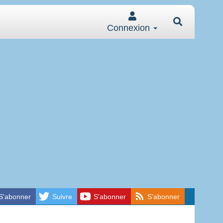
Connexion
S'abonner
Suivre
S'abonner
S'abonner