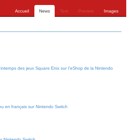
Accueil
News
Test
Preview
Images
intemps des jeux Square Enix sur l'eShop de la Nintendo
eu en français sur Nintendo Switch
ur Nintendo Switch