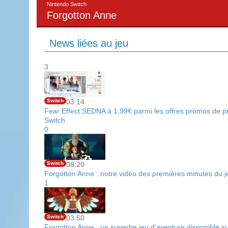
Nintendo Switch
Forgotton Anne
News liées au jeu
3
Switch
03:14
Fear Effect SEDNA à 1,99€ parmi les offres promos de pr
Switch
0
Switch
08:20
Forgotton Anne : notre vidéo des premières minutes du j
1
Switch
03:50
Forgotton Anne : un superbe jeu d'aventure disponible s