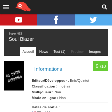
Super NES
Soul Blazer
Accueil
News
Test (1)
Preview
Images
9
/10
Informations
Editeur/Développeur :
Enix/Quintet
Classification :
Indéfini
Multijoueur :
Non
Mode en ligne :
Non
Dates de sortie :