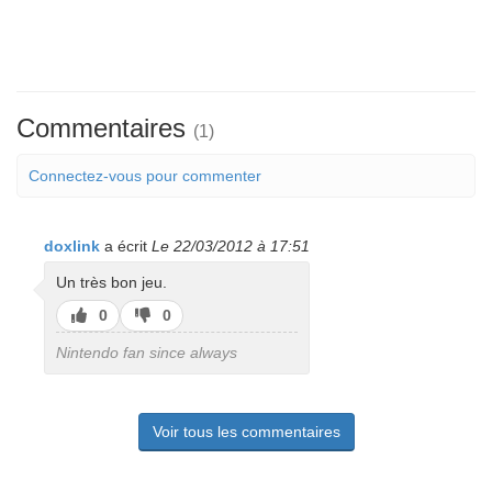
Commentaires
(1)
Connectez-vous pour commenter
doxlink
a écrit
Le 22/03/2012 à 17:51
Un très bon jeu.
J’aime
J’aime
0
0
pas
Nintendo fan since always
Voir tous les commentaires