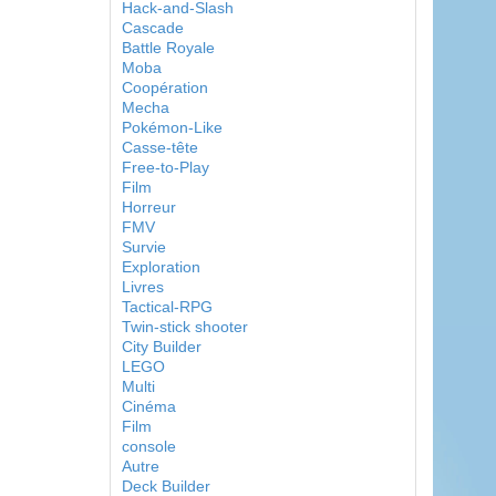
Hack-and-Slash
Cascade
Battle Royale
Moba
Coopération
Mecha
Pokémon-Like
Casse-tête
Free-to-Play
Film
Horreur
FMV
Survie
Exploration
Livres
Tactical-RPG
Twin-stick shooter
City Builder
LEGO
Multi
Cinéma
Film
console
Autre
Deck Builder