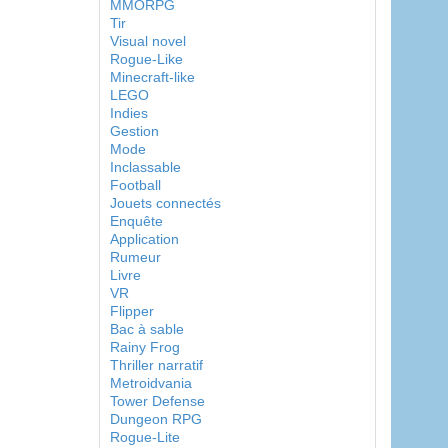
MMORPG
Tir
Visual novel
Rogue-Like
Minecraft-like
LEGO
Indies
Gestion
Mode
Inclassable
Football
Jouets connectés
Enquête
Application
Rumeur
Livre
VR
Flipper
Bac à sable
Rainy Frog
Thriller narratif
Metroidvania
Tower Defense
Dungeon RPG
Rogue-Lite