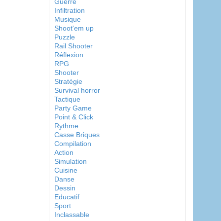
Guerre
Infiltration
Musique
Shoot'em up
Puzzle
Rail Shooter
Réflexion
RPG
Shooter
Stratégie
Survival horror
Tactique
Party Game
Point & Click
Rythme
Casse Briques
Compilation
Action
Simulation
Cuisine
Danse
Dessin
Educatif
Sport
Inclassable