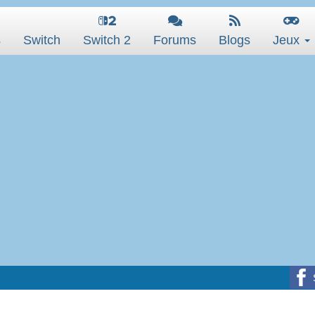
s
Switch
Switch 2
Forums
Blogs
Jeux