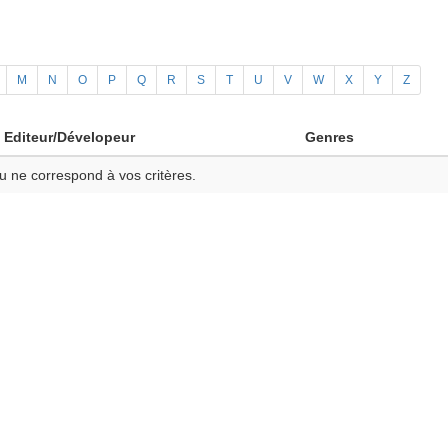
M
N
O
P
Q
R
S
T
U
V
W
X
Y
Z
Editeur/Dévelopeur
Genres
u ne correspond à vos critères.