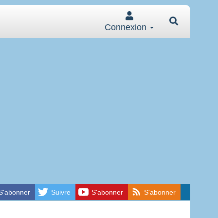
Connexion
S'abonner
Suivre
S'abonner
S'abonner