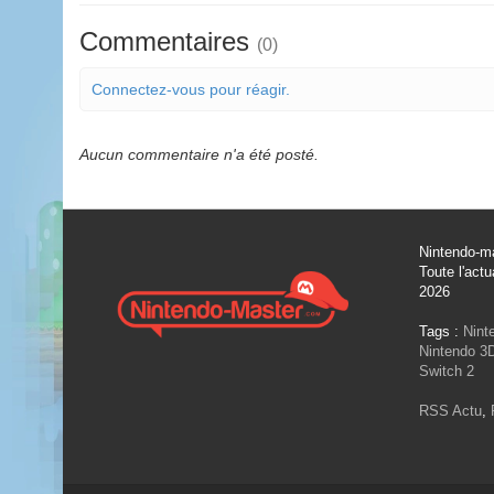
Commentaires
(0)
Connectez-vous pour réagir.
Aucun commentaire n'a été posté.
Nintendo-ma
Toute l'actu
2026
Tags :
Nint
Nintendo 3
Switch 2
RSS Actu
,