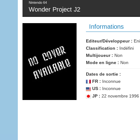
Nintendo 64
Wonder Project J2
Informations
Editeur/Développeur :
Eni
Classification :
Indéfini
Multijoueur :
Non
Mode en ligne :
Non
Dates de sortie :
FR :
Inconnue
US :
Inconnue
JP :
22 novembre 1996