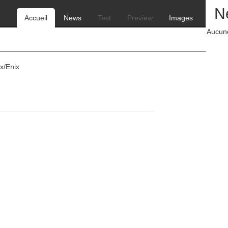
N
Accueil
News
Test
Preview
Images
Aucune
x/Enix