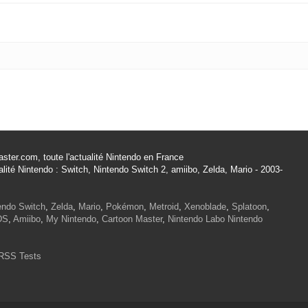
ster.com, toute l'actualité Nintendo en France
alité Nintendo : Switch, Nintendo Switch 2, amiibo, Zelda, Mario - 2003-
endo Switch
,
Zelda
,
Mario
,
Pokémon
,
Metroid
,
Xenoblade
,
Splatoon
,
DS
,
Amiibo
,
My Nintendo
,
Cartoon Master
,
Nintendo Labo
Nintendo
RSS Tests