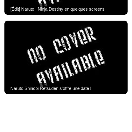
[Édit] Naruto : Ninja Destiny en quelques screens
Naruto Shinobi Retsuden s'offre une date !