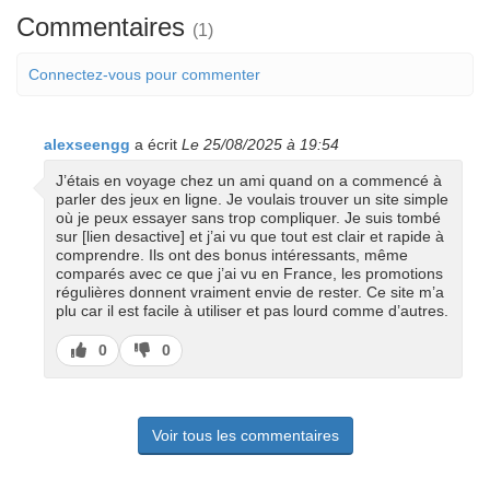
Commentaires
(1)
Connectez-vous pour commenter
alexseengg
a écrit
Le 25/08/2025 à 19:54
J’étais en voyage chez un ami quand on a commencé à
parler des jeux en ligne. Je voulais trouver un site simple
où je peux essayer sans trop compliquer. Je suis tombé
sur [lien desactive] et j’ai vu que tout est clair et rapide à
comprendre. Ils ont des bonus intéressants, même
comparés avec ce que j’ai vu en France, les promotions
régulières donnent vraiment envie de rester. Ce site m’a
plu car il est facile à utiliser et pas lourd comme d’autres.
J’aime
J’aime
0
0
pas
Voir tous les commentaires