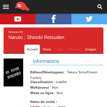
Nintendo DS
Naruto : Shinobi Retsuden
Accueil
News
Test
Preview
Images
Informations
Editeur/Développeur :
Takara Tomy/Dream
Factory
Classification :
Indéfini
Multijoueur :
Non
Mode en ligne :
Non
Dates de sortie :