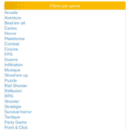
Filtrer par genre
Arcade
Aventure
Beat'em all
Cartes
Horror
Plateforme
Combat
Course
FPS
Guerre
Infiltration
Musique
Shoot'em up
Puzzle
Rail Shooter
Réflexion
RPG
Shooter
Stratégie
Survival horror
Tactique
Party Game
Point & Click