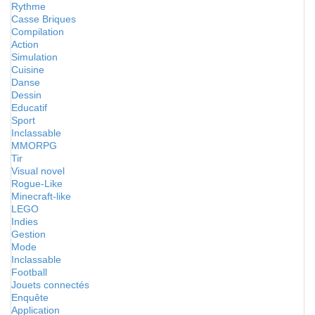
Rythme
Casse Briques
Compilation
Action
Simulation
Cuisine
Danse
Dessin
Educatif
Sport
Inclassable
MMORPG
Tir
Visual novel
Rogue-Like
Minecraft-like
LEGO
Indies
Gestion
Mode
Inclassable
Football
Jouets connectés
Enquête
Application