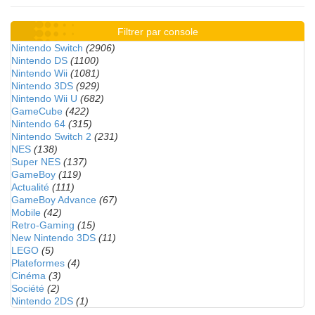
Filtrer par console
Nintendo Switch
(2906)
Nintendo DS
(1100)
Nintendo Wii
(1081)
Nintendo 3DS
(929)
Nintendo Wii U
(682)
GameCube
(422)
Nintendo 64
(315)
Nintendo Switch 2
(231)
NES
(138)
Super NES
(137)
GameBoy
(119)
Actualité
(111)
GameBoy Advance
(67)
Mobile
(42)
Retro-Gaming
(15)
New Nintendo 3DS
(11)
LEGO
(5)
Plateformes
(4)
Cinéma
(3)
Société
(2)
Nintendo 2DS
(1)