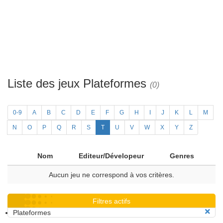
Liste des jeux Plateformes
(0)
0-9
A
B
C
D
E
F
G
H
I
J
K
L
M
N
O
P
Q
R
S
T
U
V
W
X
Y
Z
Nom
Editeur/Dévelopeur
Genres
Aucun jeu ne correspond à vos critères.
Filtres actifs
Plateformes