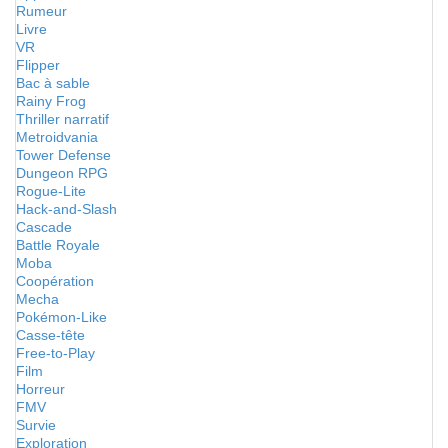
Rumeur
Livre
VR
Flipper
Bac à sable
Rainy Frog
Thriller narratif
Metroidvania
Tower Defense
Dungeon RPG
Rogue-Lite
Hack-and-Slash
Cascade
Battle Royale
Moba
Coopération
Mecha
Pokémon-Like
Casse-tête
Free-to-Play
Film
Horreur
FMV
Survie
Exploration