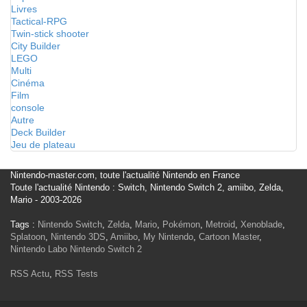
Livres
Tactical-RPG
Twin-stick shooter
City Builder
LEGO
Multi
Cinéma
Film
console
Autre
Deck Builder
Jeu de plateau
Nintendo-master.com, toute l'actualité Nintendo en France
Toute l'actualité Nintendo : Switch, Nintendo Switch 2, amiibo, Zelda,
Mario - 2003-2026
Tags :
Nintendo Switch
,
Zelda
,
Mario
,
Pokémon
,
Metroid
,
Xenoblade
,
Splatoon
,
Nintendo 3DS
,
Amiibo
,
My Nintendo
,
Cartoon Master
,
Nintendo Labo
Nintendo Switch 2
RSS Actu
,
RSS Tests