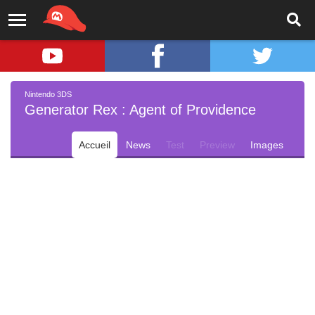
Nintendo 3DS
Generator Rex : Agent of Providence
Accueil
News
Test
Preview
Images