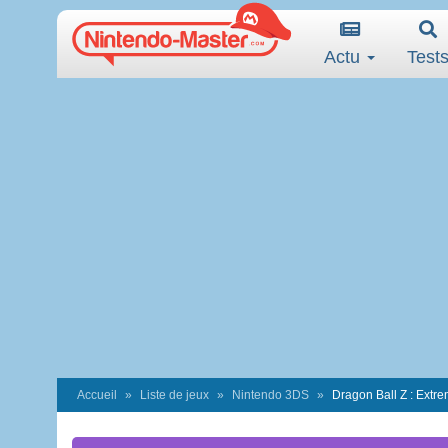
Actu
Test
Accueil
Liste de jeux
Nintendo 3DS
Dragon Ball Z : Extr