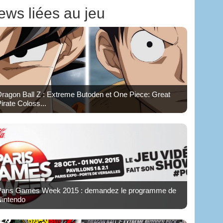
ews liées au jeu
ragon Ball Z : Extreme Butoden et One Piece: Great
irate Coloss...
Paris Games Week 2015 : demandez le programme de
Nintendo