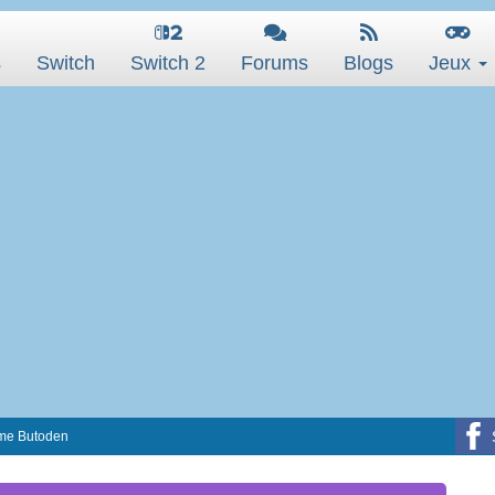
s
Switch
Switch 2
Forums
Blogs
Jeux
eme Butoden