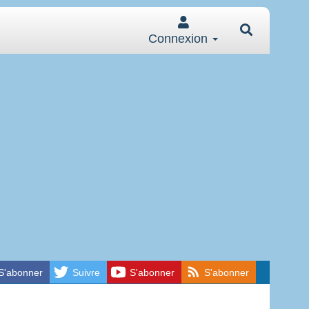
Connexion
S'abonner
Suivre
S'abonner
S'abonner