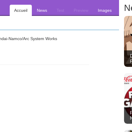
N
Accueil
News
Test
Preview
Images
dai-Namco/Arc System Works
D
P