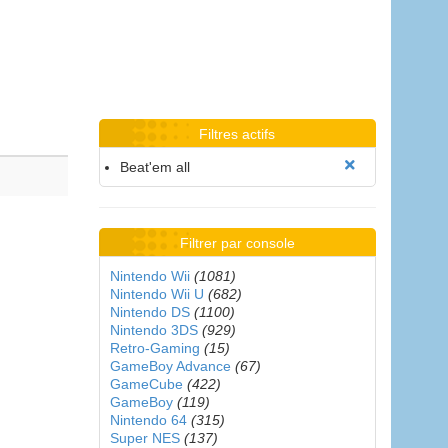
Filtres actifs
Beat'em all
Filtrer par console
Nintendo Wii
(1081)
Nintendo Wii U
(682)
Nintendo DS
(1100)
Nintendo 3DS
(929)
Retro-Gaming
(15)
GameBoy Advance
(67)
GameCube
(422)
GameBoy
(119)
Nintendo 64
(315)
Super NES
(137)