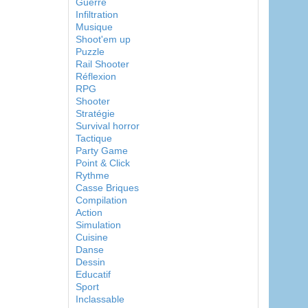
Guerre
Infiltration
Musique
Shoot'em up
Puzzle
Rail Shooter
Réflexion
RPG
Shooter
Stratégie
Survival horror
Tactique
Party Game
Point & Click
Rythme
Casse Briques
Compilation
Action
Simulation
Cuisine
Danse
Dessin
Educatif
Sport
Inclassable