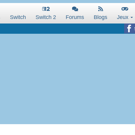
s
Switch
Switch 2
Forums
Blogs
Jeux