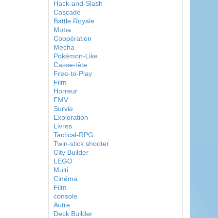
Hack-and-Slash
Cascade
Battle Royale
Moba
Coopération
Mecha
Pokémon-Like
Casse-tête
Free-to-Play
Film
Horreur
FMV
Survie
Exploration
Livres
Tactical-RPG
Twin-stick shooter
City Builder
LEGO
Multi
Cinéma
Film
console
Autre
Deck Builder