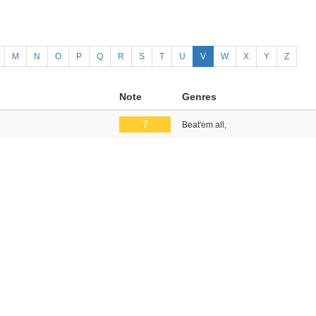
M
N
O
P
Q
R
S
T
U
V
W
X
Y
Z
Note
Genres
7
Beat'em all,