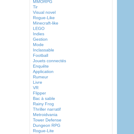
MMORPG
Tir
Visual novel
Rogue-Like
Minecraft-like
LEGO
Indies
Gestion
Mode
Inclassable
Football
Jouets connectés
Enquête
Application
Rumeur
Livre
VR
Flipper
Bac à sable
Rainy Frog
Thriller narratif
Metroidvania
Tower Defense
Dungeon RPG
Rogue-Lite