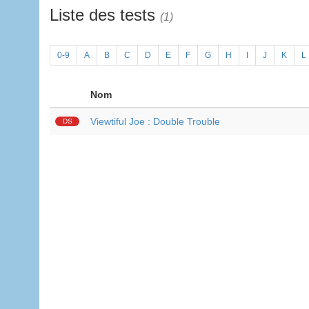
Liste des tests
(1)
0-9
A
B
C
D
E
F
G
H
I
J
K
L
Nom
Viewtiful Joe : Double Trouble
DS