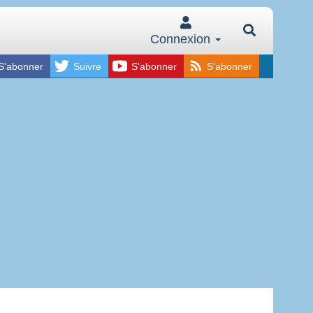
Connexion
S'abonner
Suivre
S'abonner
S'abonner