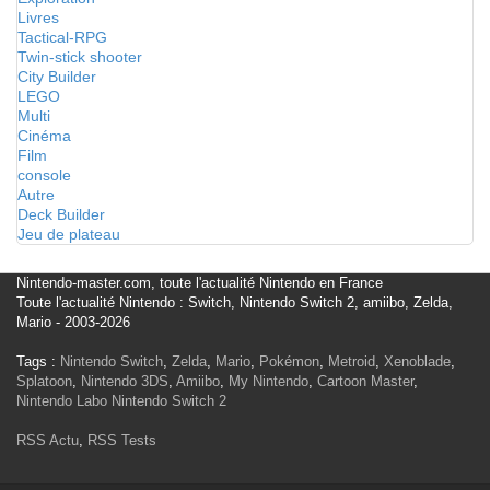
Livres
Tactical-RPG
Twin-stick shooter
City Builder
LEGO
Multi
Cinéma
Film
console
Autre
Deck Builder
Jeu de plateau
Nintendo-master.com, toute l'actualité Nintendo en France
Toute l'actualité Nintendo : Switch, Nintendo Switch 2, amiibo, Zelda,
Mario - 2003-2026
Tags :
Nintendo Switch
,
Zelda
,
Mario
,
Pokémon
,
Metroid
,
Xenoblade
,
Splatoon
,
Nintendo 3DS
,
Amiibo
,
My Nintendo
,
Cartoon Master
,
Nintendo Labo
Nintendo Switch 2
RSS Actu
,
RSS Tests