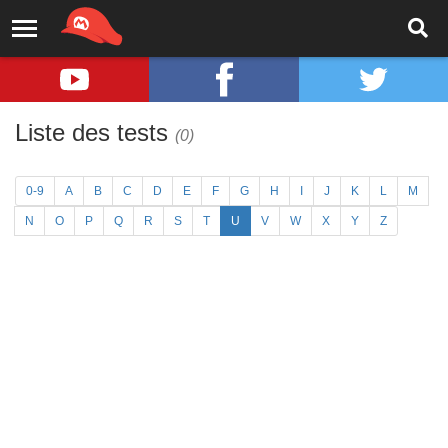
Liste des tests
(0)
0-9
A
B
C
D
E
F
G
H
I
J
K
L
M
N
O
P
Q
R
S
T
U
V
W
X
Y
Z