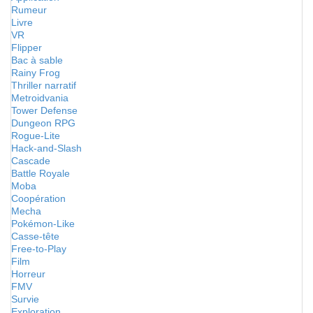
Rumeur
Livre
VR
Flipper
Bac à sable
Rainy Frog
Thriller narratif
Metroidvania
Tower Defense
Dungeon RPG
Rogue-Lite
Hack-and-Slash
Cascade
Battle Royale
Moba
Coopération
Mecha
Pokémon-Like
Casse-tête
Free-to-Play
Film
Horreur
FMV
Survie
Exploration