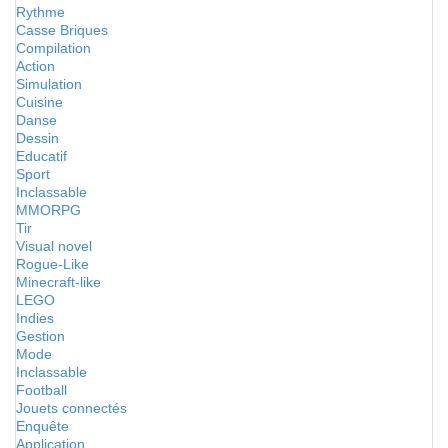
Rythme
Casse Briques
Compilation
Action
Simulation
Cuisine
Danse
Dessin
Educatif
Sport
Inclassable
MMORPG
Tir
Visual novel
Rogue-Like
Minecraft-like
LEGO
Indies
Gestion
Mode
Inclassable
Football
Jouets connectés
Enquête
Application