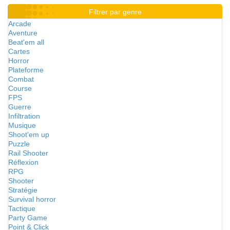
Filtrer par genre
Arcade
Aventure
Beat'em all
Cartes
Horror
Plateforme
Combat
Course
FPS
Guerre
Infiltration
Musique
Shoot'em up
Puzzle
Rail Shooter
Réflexion
RPG
Shooter
Stratégie
Survival horror
Tactique
Party Game
Point & Click