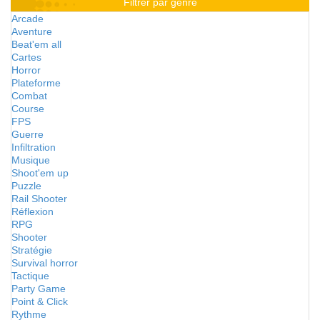
Filtrer par genre
Arcade
Aventure
Beat'em all
Cartes
Horror
Plateforme
Combat
Course
FPS
Guerre
Infiltration
Musique
Shoot'em up
Puzzle
Rail Shooter
Réflexion
RPG
Shooter
Stratégie
Survival horror
Tactique
Party Game
Point & Click
Rythme