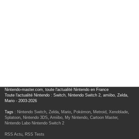
Nintendo-master.com, toute l'actualité Nintendo en France
Toute l'actualité Nintendo : Switch, Nintendo Switch 2, amiibo, Zelda,
Mario - 2003-2026
Tags :
Nintendo Switch
,
Zelda
,
Mario
,
Pokémon
,
Metroid
,
Xenoblade
,
Splatoon
,
Nintendo 3DS
,
Amiibo
,
My Nintendo
,
Cartoon Master
,
Nintendo Labo
Nintendo Switch 2
RSS Actu
,
RSS Tests