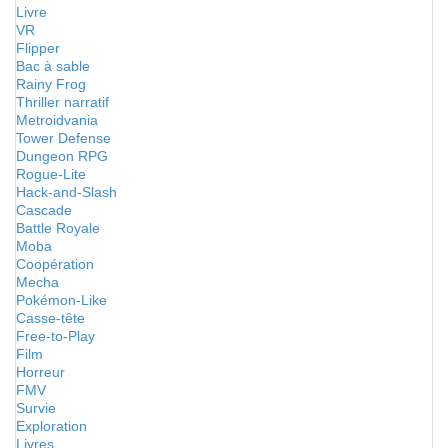
Livre
VR
Flipper
Bac à sable
Rainy Frog
Thriller narratif
Metroidvania
Tower Defense
Dungeon RPG
Rogue-Lite
Hack-and-Slash
Cascade
Battle Royale
Moba
Coopération
Mecha
Pokémon-Like
Casse-tête
Free-to-Play
Film
Horreur
FMV
Survie
Exploration
Livres