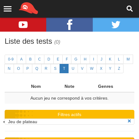
Liste des tests
(0)
0-9
A
B
C
D
E
F
G
H
I
J
K
L
M
N
O
P
Q
R
S
T
U
V
W
X
Y
Z
Nom
Note
Genres
Aucun jeu ne correspond à vos critères.
Filtres actifs
Jeu de plateau