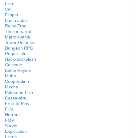
Livre
VR
Flipper
Bac à sable
Rainy Frog
Thriller narratif
Metroidvania
Tower Defense
Dungeon RPG
Rogue-Lite
Hack-and-Slash
Cascade
Battle Royale
Moba
Coopération
Mecha
Pokémon-Like
Casse-tête
Free-to-Play
Film
Horreur
FMV
Survie
Exploration
Livres