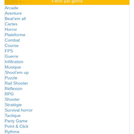
Filtrer par genre
Arcade
Aventure
Beat'em all
Cartes
Horror
Plateforme
Combat
Course
FPS
Guerre
Infiltration
Musique
Shoot'em up
Puzzle
Rail Shooter
Réflexion
RPG
Shooter
Stratégie
Survival horror
Tactique
Party Game
Point & Click
Rythme