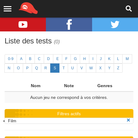
Liste des tests
(0)
0-9
A
B
C
D
E
F
G
H
I
J
K
L
M
N
O
P
Q
R
S
T
U
V
W
X
Y
Z
Nom
Note
Genres
Aucun jeu ne correspond à vos critères.
Filtres actifs
Film