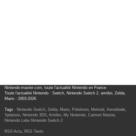
Nintendo-master.com, toute l'actualité Nintendo en France
Toute l'actualité Nintendo : Switch, Nintendo Switch 2, amiibo, Zelda,
Mario - 2003-2026
Tags :
Nintendo Switch
,
Zelda
,
Mario
,
Pokémon
,
Metroid
,
Xenoblade
,
Splatoon
,
Nintendo 3DS
,
Amiibo
,
My Nintendo
,
Cartoon Master
,
Nintendo Labo
Nintendo Switch 2
RSS Actu
,
RSS Tests