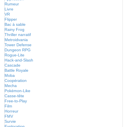
Rumeur
Livre
VR
Flipper
Bac à sable
Rainy Frog
Thriller narratif
Metroidvania
Tower Defense
Dungeon RPG
Rogue-Lite
Hack-and-Slash
Cascade
Battle Royale
Moba
Coopération
Mecha
Pokémon-Like
Casse-tête
Free-to-Play
Film
Horreur
FMV
Survie
Exploration