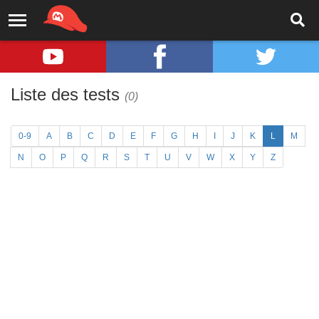
Liste des tests
(0)
0-9
A
B
C
D
E
F
G
H
I
J
K
L
M
N
O
P
Q
R
S
T
U
V
W
X
Y
Z