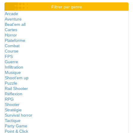
Filtrer par genre
Arcade
Aventure
Beat'em all
Cartes
Horror
Plateforme
Combat
Course
FPS
Guerre
Infiltration
Musique
Shoot'em up
Puzzle
Rail Shooter
Réflexion
RPG
Shooter
Stratégie
Survival horror
Tactique
Party Game
Point & Click