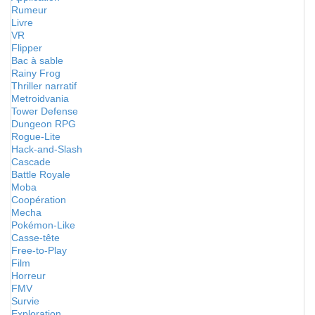
Rumeur
Livre
VR
Flipper
Bac à sable
Rainy Frog
Thriller narratif
Metroidvania
Tower Defense
Dungeon RPG
Rogue-Lite
Hack-and-Slash
Cascade
Battle Royale
Moba
Coopération
Mecha
Pokémon-Like
Casse-tête
Free-to-Play
Film
Horreur
FMV
Survie
Exploration