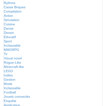
Rythme
Casse Briques
Compilation
Action
Simulation
Cuisine
Danse
Dessin
Educatif
Sport
Inclassable
MMORPG
Tir
Visual novel
Rogue-Like
Minecraft-like
LEGO
Indies
Gestion
Mode
Inclassable
Football
Jouets connectés
Enquête
Application