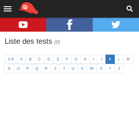
Liste des tests
(0)
0-9
A
B
C
D
E
F
G
H
I
J
K
L
M
N
O
P
Q
R
S
T
U
V
W
X
Y
Z