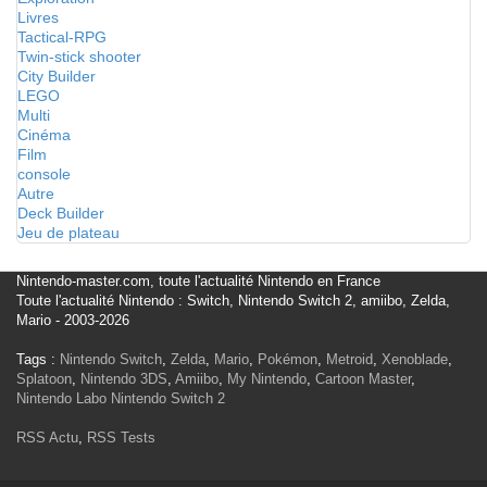
Livres
Tactical-RPG
Twin-stick shooter
City Builder
LEGO
Multi
Cinéma
Film
console
Autre
Deck Builder
Jeu de plateau
Nintendo-master.com, toute l'actualité Nintendo en France
Toute l'actualité Nintendo : Switch, Nintendo Switch 2, amiibo, Zelda,
Mario - 2003-2026
Tags :
Nintendo Switch
,
Zelda
,
Mario
,
Pokémon
,
Metroid
,
Xenoblade
,
Splatoon
,
Nintendo 3DS
,
Amiibo
,
My Nintendo
,
Cartoon Master
,
Nintendo Labo
Nintendo Switch 2
RSS Actu
,
RSS Tests