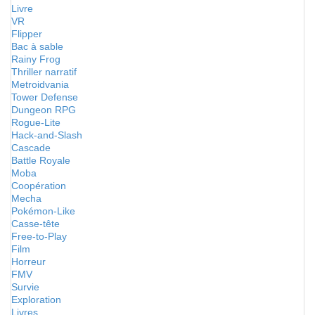
Livre
VR
Flipper
Bac à sable
Rainy Frog
Thriller narratif
Metroidvania
Tower Defense
Dungeon RPG
Rogue-Lite
Hack-and-Slash
Cascade
Battle Royale
Moba
Coopération
Mecha
Pokémon-Like
Casse-tête
Free-to-Play
Film
Horreur
FMV
Survie
Exploration
Livres