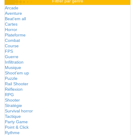
Filtrer par genre
Arcade
Aventure
Beat'em all
Cartes
Horror
Plateforme
Combat
Course
FPS
Guerre
Infiltration
Musique
Shoot'em up
Puzzle
Rail Shooter
Réflexion
RPG
Shooter
Stratégie
Survival horror
Tactique
Party Game
Point & Click
Rythme