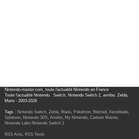
Nintendo-master.com, toute l'actualité Nintendo en France
Toute l'actualité Nintendo : Switch, Nintendo Switch 2, amiibo, Zelda,
Mario - 2003-2026
Tags :
Nintendo Switch
,
Zelda
,
Mario
,
Pokémon
,
Metroid
,
Xenoblade
,
Splatoon
,
Nintendo 3DS
,
Amiibo
,
My Nintendo
,
Cartoon Master
,
Nintendo Labo
Nintendo Switch 2
RSS Actu
,
RSS Tests