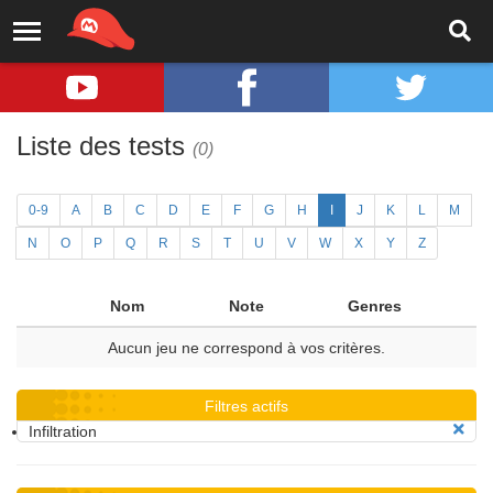
Liste des tests
(0)
0-9
A
B
C
D
E
F
G
H
I
J
K
L
M
N
O
P
Q
R
S
T
U
V
W
X
Y
Z
Nom
Note
Genres
Aucun jeu ne correspond à vos critères.
Filtres actifs
Infiltration