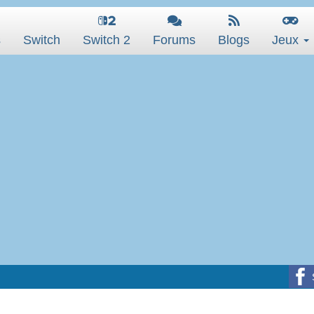
s
Switch
Switch 2
Forums
Blogs
Jeux