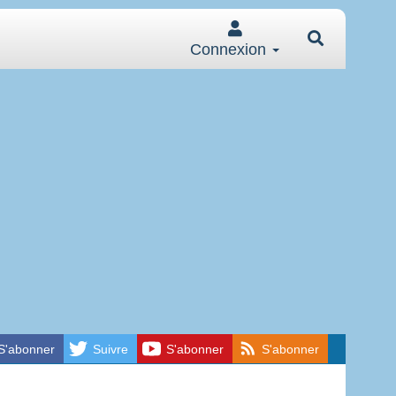
Connexion
S'abonner
Suivre
S'abonner
S'abonner