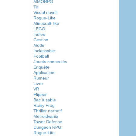
MMORPG
Tir
Visual novel
Rogue-Like
Minecraft-like
LEGO
Indies
Gestion
Mode
Inclassable
Football
Jouets connectés
Enquête
Application
Rumeur
Livre
VR
Flipper
Bac à sable
Rainy Frog
Thriller narratif
Metroidvania
Tower Defense
Dungeon RPG
Rogue-Lite