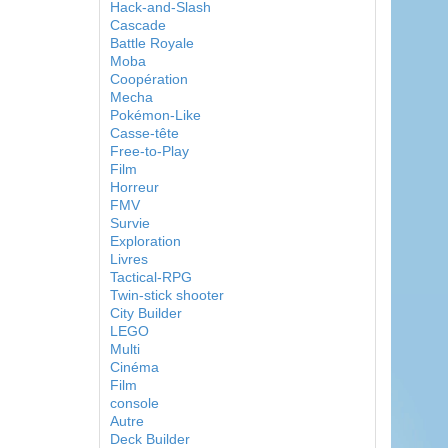
Hack-and-Slash
Cascade
Battle Royale
Moba
Coopération
Mecha
Pokémon-Like
Casse-tête
Free-to-Play
Film
Horreur
FMV
Survie
Exploration
Livres
Tactical-RPG
Twin-stick shooter
City Builder
LEGO
Multi
Cinéma
Film
console
Autre
Deck Builder