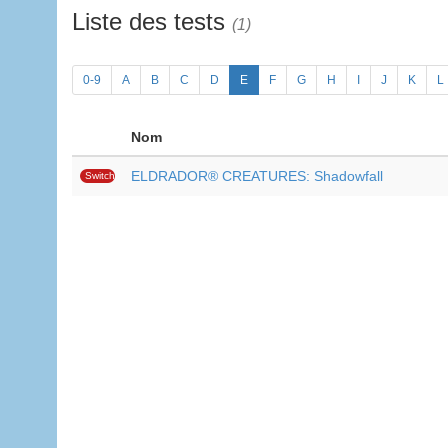
Liste des tests
(1)
0-9
A
B
C
D
E
F
G
H
I
J
K
L
Nom
ELDRADOR® CREATURES: Shadowfall
Switch