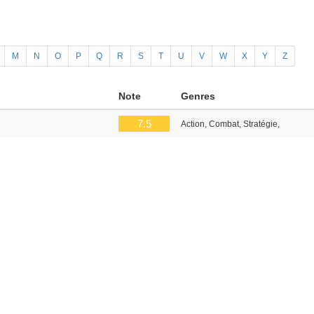
M
N
O
P
Q
R
S
T
U
V
W
X
Y
Z
Note
Genres
7.5
Action, Combat, Stratégie,