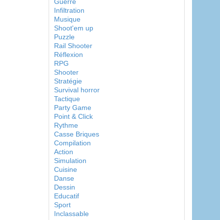
Guerre
Infiltration
Musique
Shoot'em up
Puzzle
Rail Shooter
Réflexion
RPG
Shooter
Stratégie
Survival horror
Tactique
Party Game
Point & Click
Rythme
Casse Briques
Compilation
Action
Simulation
Cuisine
Danse
Dessin
Educatif
Sport
Inclassable