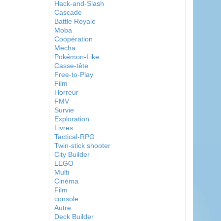
Hack-and-Slash
Cascade
Battle Royale
Moba
Coopération
Mecha
Pokémon-Like
Casse-tête
Free-to-Play
Film
Horreur
FMV
Survie
Exploration
Livres
Tactical-RPG
Twin-stick shooter
City Builder
LEGO
Multi
Cinéma
Film
console
Autre
Deck Builder