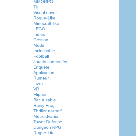
MMORPG
Tir
Visual novel
Rogue-Like
Minecraft-like
LEGO
Indies
Gestion
Mode
Inclassable
Football
Jouets connectés
Enquête
Application
Rumeur
Livre
VR
Flipper
Bac à sable
Rainy Frog
Thriller narratif
Metroidvania
Tower Defense
Dungeon RPG
Rogue-Lite