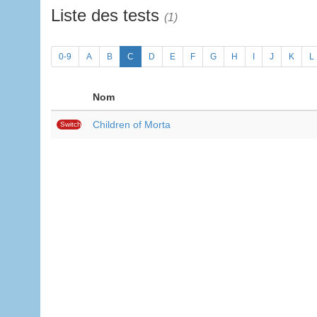
Liste des tests
(1)
0-9
A
B
C
D
E
F
G
H
I
J
K
L
Nom
Children of Morta
Switch