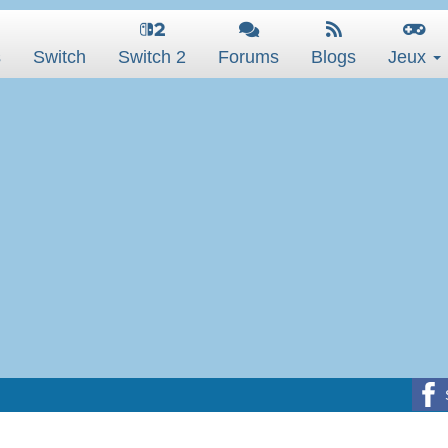
s
Switch
Switch 2
Forums
Blogs
Jeux