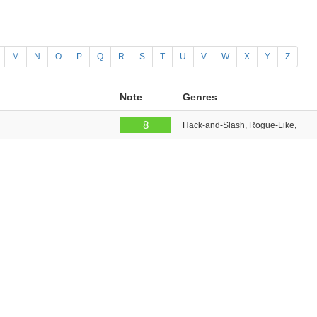
M
N
O
P
Q
R
S
T
U
V
W
X
Y
Z
Note
Genres
8
Hack-and-Slash, Rogue-Like,