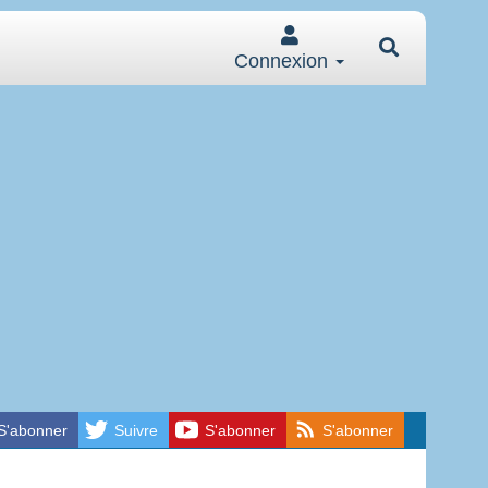
Connexion
S'abonner
Suivre
S'abonner
S'abonner