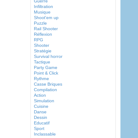
Guerre
Infiltration
Musique
Shoot'em up
Puzzle
Rail Shooter
Réflexion
RPG
Shooter
Stratégie
Survival horror
Tactique
Party Game
Point & Click
Rythme
Casse Briques
Compilation
Action
Simulation
Cuisine
Danse
Dessin
Educatif
Sport
Inclassable